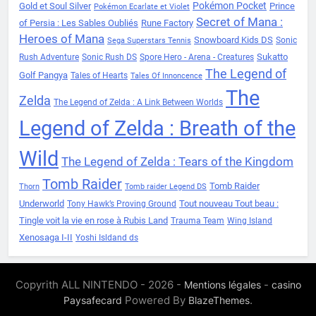
Pokémon Pocket
Gold et Soul Silver
Prince
Pokémon Ecarlate et Violet
Secret of Mana :
of Persia : Les Sables Oubliés
Rune Factory
Heroes of Mana
Snowboard Kids DS
Sonic
Sega Superstars Tennis
Sukatto
Rush Adventure
Sonic Rush DS
Spore Hero - Arena - Creatures
The Legend of
Golf Pangya
Tales of Hearts
Tales Of Innoncence
The
Zelda
The Legend of Zelda : A Link Between Worlds
Legend of Zelda : Breath of the
Wild
The Legend of Zelda : Tears of the Kingdom
Tomb Raider
Tomb Raider
Thorn
Tomb raider Legend DS
Underworld
Tout nouveau Tout beau :
Tony Hawk’s Proving Ground
Tingle voit la vie en rose à Rubis Land
Trauma Team
Wing Island
Xenosaga I-II
Yoshi Isldand ds
Copyrith ALL NINTENDO - 2026 -
-
Mentions légales
casino
Powered By
.
Paysafecard
BlazeThemes