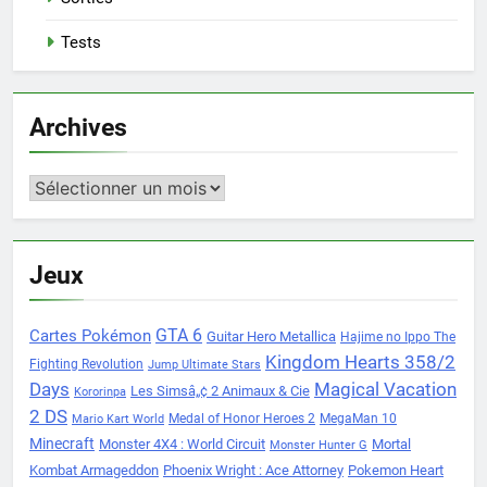
Tests
Archives
Archives
Jeux
Cartes Pokémon
GTA 6
Guitar Hero Metallica
Hajime no Ippo The
Kingdom Hearts 358/2
Fighting Revolution
Jump Ultimate Stars
Days
Magical Vacation
Les Simsâ„¢ 2 Animaux & Cie
Kororinpa
2 DS
Medal of Honor Heroes 2
MegaMan 10
Mario Kart World
Minecraft
Monster 4X4 : World Circuit
Mortal
Monster Hunter G
Kombat Armageddon
Phoenix Wright : Ace Attorney
Pokemon Heart