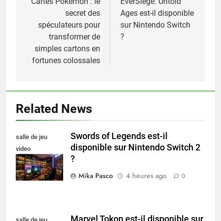
de
Cartes Pokémon : le
EverSiege: Untold
secret des
Ages est-il disponible
l’article
spéculateurs pour
sur Nintendo Switch
transformer de
?
simples cartons en
fortunes colossales
Related News
Swords of Legends est-il
salle de jeu
disponible sur Nintendo Switch 2
video
?
collectionneur
Mika Pasco
4 heures ago
0
Marvel Tokon est-il disponible sur
salle de jeu