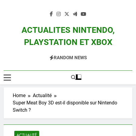
Skip
to
content
ACTUALITES NINTENDO,
PLAYSTATION ET XBOX
Actualité Des Consoles Nintendo Switch, 3DS, Wii U Et Des Jeux Vidéo Mario,
RANDOM NEWS
Zelda, Splatoon, Pokemon Entre Autres
Home
Actualité
Super Meat Boy 3D est-il disponible sur Nintendo
Switch ?
ACTUALITÉ