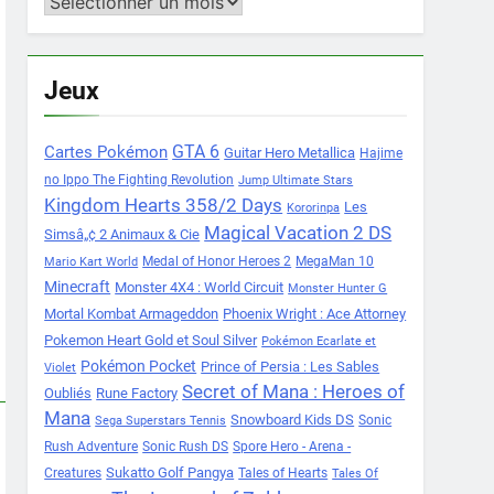
Archives
Jeux
Cartes Pokémon
GTA 6
Guitar Hero Metallica
Hajime
no Ippo The Fighting Revolution
Jump Ultimate Stars
Kingdom Hearts 358/2 Days
Les
Kororinpa
Magical Vacation 2 DS
Simsâ„¢ 2 Animaux & Cie
Medal of Honor Heroes 2
MegaMan 10
Mario Kart World
Minecraft
Monster 4X4 : World Circuit
Monster Hunter G
Mortal Kombat Armageddon
Phoenix Wright : Ace Attorney
Pokemon Heart Gold et Soul Silver
Pokémon Ecarlate et
Pokémon Pocket
Prince of Persia : Les Sables
Violet
Secret of Mana : Heroes of
Oubliés
Rune Factory
Mana
Snowboard Kids DS
Sonic
Sega Superstars Tennis
Rush Adventure
Sonic Rush DS
Spore Hero - Arena -
Sukatto Golf Pangya
Creatures
Tales of Hearts
Tales Of