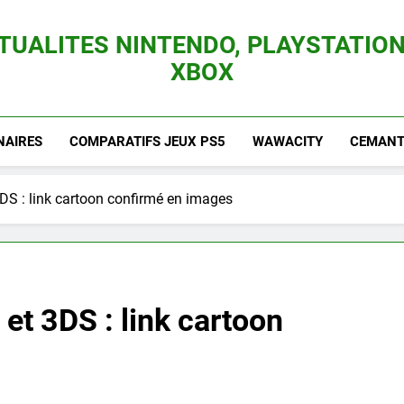
TUALITES NINTENDO, PLAYSTATION
XBOX
es Consoles Nintendo Switch, 3DS, Wii U Et Des Jeux Vidéo Mario, Zelda, Splatoon,
NAIRES
COMPARATIFS JEUX PS5
WAWACITY
CEMANTI
DS : link cartoon confirmé en images
et 3DS : link cartoon