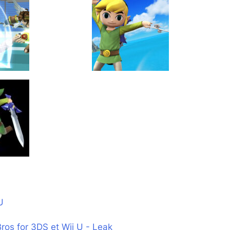
U
os for 3DS et Wii U - Leak