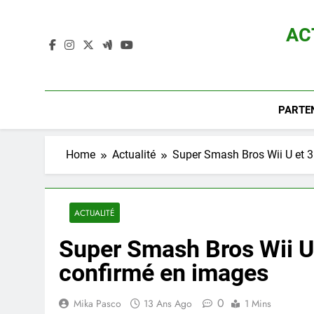
Skip
to
AC
content
Actualité D
PARTE
Home
Actualité
Super Smash Bros Wii U et 3
ACTUALITÉ
Super Smash Bros Wii U 
confirmé en images
0
Mika Pasco
13 Ans Ago
1 Mins