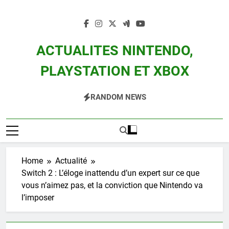
Skip
to
content
ACTUALITES NINTENDO,
PLAYSTATION ET XBOX
Actualité Des Consoles Nintendo Switch, 3DS, Wii U Et Des Jeux Vidéo Mario,
RANDOM NEWS
Zelda, Splatoon, Pokemon Entre Autres
Home
Actualité
Switch 2 : L’éloge inattendu d’un expert sur ce que
vous n’aimez pas, et la conviction que Nintendo va
l’imposer