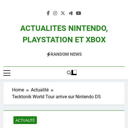
Skip
to
content
ACTUALITES NINTENDO,
PLAYSTATION ET XBOX
Actualité Des Consoles Nintendo Switch, 3DS, Wii U Et Des Jeux Vidéo Mario,
RANDOM NEWS
Zelda, Splatoon, Pokemon Entre Autres
Home
Actualité
Tecktonik World Tour arrive sur Nintendo DS
ACTUALITÉ