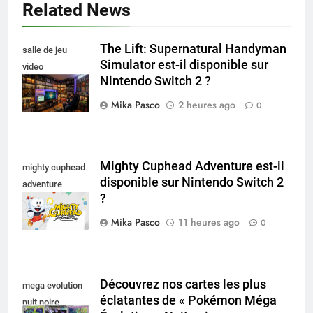
Related News
The Lift: Supernatural Handyman
salle de jeu
Simulator est-il disponible sur
video
Nintendo Switch 2 ?
collectionneur
Mika Pasco
2 heures ago
0
Mighty Cuphead Adventure est-il
mighty cuphead
disponible sur Nintendo Switch 2
adventure
?
nintendo switch
Mika Pasco
11 heures ago
0
Découvrez nos cartes les plus
mega evolution
éclatantes de « Pokémon Méga
nuit noire