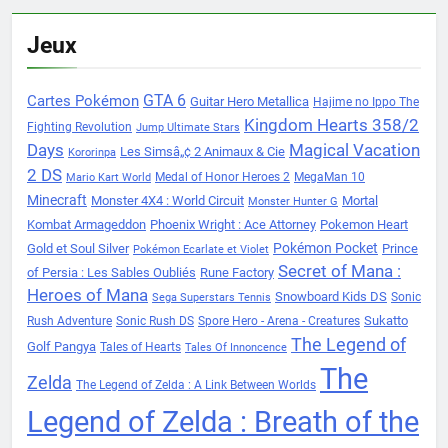
Jeux
Cartes Pokémon
GTA 6
Guitar Hero Metallica
Hajime no Ippo The
Kingdom Hearts 358/2
Fighting Revolution
Jump Ultimate Stars
Days
Magical Vacation
Les Simsâ„¢ 2 Animaux & Cie
Kororinpa
2 DS
Medal of Honor Heroes 2
MegaMan 10
Mario Kart World
Minecraft
Monster 4X4 : World Circuit
Mortal
Monster Hunter G
Kombat Armageddon
Phoenix Wright : Ace Attorney
Pokemon Heart
Pokémon Pocket
Gold et Soul Silver
Prince
Pokémon Ecarlate et Violet
Secret of Mana :
of Persia : Les Sables Oubliés
Rune Factory
Heroes of Mana
Snowboard Kids DS
Sonic
Sega Superstars Tennis
Sukatto
Rush Adventure
Sonic Rush DS
Spore Hero - Arena - Creatures
The Legend of
Golf Pangya
Tales of Hearts
Tales Of Innoncence
The
Zelda
The Legend of Zelda : A Link Between Worlds
Legend of Zelda : Breath of the