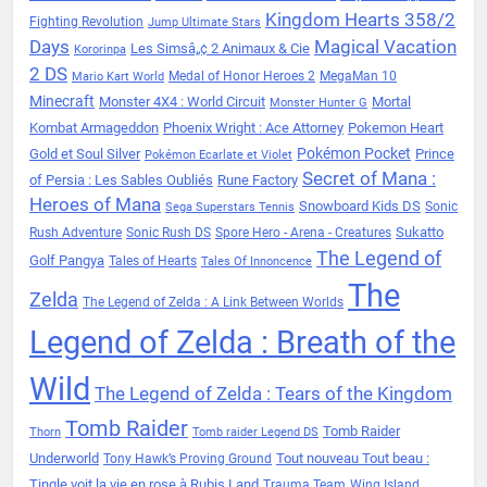
Kingdom Hearts 358/2
Fighting Revolution
Jump Ultimate Stars
Days
Magical Vacation
Les Simsâ„¢ 2 Animaux & Cie
Kororinpa
2 DS
Medal of Honor Heroes 2
MegaMan 10
Mario Kart World
Minecraft
Monster 4X4 : World Circuit
Mortal
Monster Hunter G
Kombat Armageddon
Phoenix Wright : Ace Attorney
Pokemon Heart
Pokémon Pocket
Gold et Soul Silver
Prince
Pokémon Ecarlate et Violet
Secret of Mana :
of Persia : Les Sables Oubliés
Rune Factory
Heroes of Mana
Snowboard Kids DS
Sonic
Sega Superstars Tennis
Sukatto
Rush Adventure
Sonic Rush DS
Spore Hero - Arena - Creatures
The Legend of
Golf Pangya
Tales of Hearts
Tales Of Innoncence
The
Zelda
The Legend of Zelda : A Link Between Worlds
Legend of Zelda : Breath of the
Wild
The Legend of Zelda : Tears of the Kingdom
Tomb Raider
Tomb Raider
Thorn
Tomb raider Legend DS
Underworld
Tout nouveau Tout beau :
Tony Hawk’s Proving Ground
Tingle voit la vie en rose à Rubis Land
Trauma Team
Wing Island