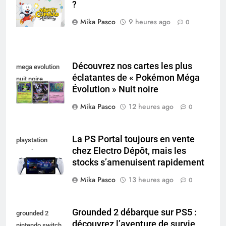
?
nintendo switch
Mika Pasco
9 heures ago
0
Découvrez nos cartes les plus
mega evolution
éclatantes de « Pokémon Méga
nuit noire
Évolution » Nuit noire
Mika Pasco
12 heures ago
0
La PS Portal toujours en vente
playstation
chez Electro Dépôt, mais les
portal pro
stocks s’amenuisent rapidement
Mika Pasco
13 heures ago
0
Grounded 2 débarque sur PS5 :
grounded 2
découvrez l’aventure de survie
nintendo switch