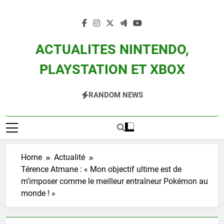
Skip
to
content
ACTUALITES NINTENDO,
PLAYSTATION ET XBOX
Actualité Des Consoles Nintendo Switch, 3DS, Wii U Et Des Jeux Vidéo Mario,
RANDOM NEWS
Zelda, Splatoon, Pokemon Entre Autres
Home
Actualité
Térence Atmane : « Mon objectif ultime est de
m’imposer comme le meilleur entraîneur Pokémon au
monde ! »