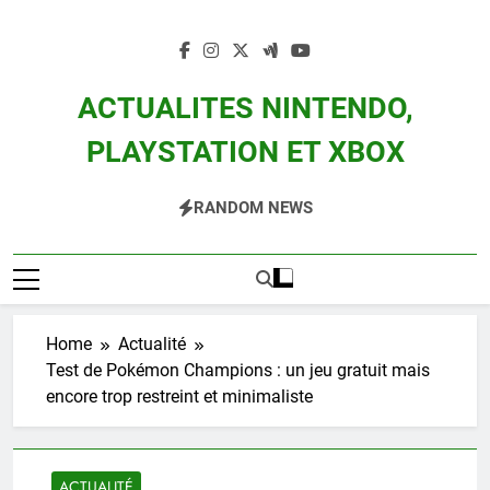
Skip
to
content
ACTUALITES NINTENDO,
PLAYSTATION ET XBOX
Actualité Des Consoles Nintendo Switch, 3DS, Wii U Et Des Jeux Vidéo Mario,
RANDOM NEWS
Zelda, Splatoon, Pokemon Entre Autres
Home
Actualité
Test de Pokémon Champions : un jeu gratuit mais
encore trop restreint et minimaliste
ACTUALITÉ