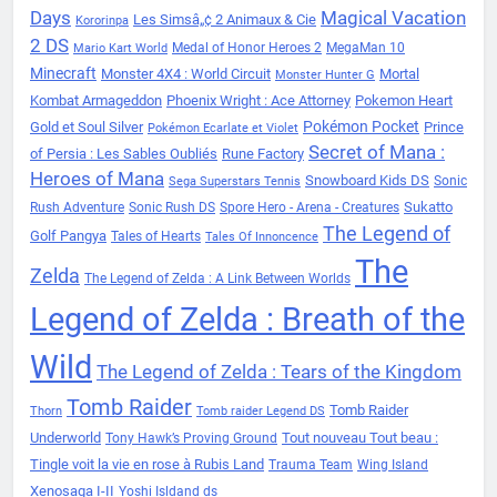
Days
Magical Vacation
Les Simsâ„¢ 2 Animaux & Cie
Kororinpa
2 DS
Medal of Honor Heroes 2
MegaMan 10
Mario Kart World
Minecraft
Monster 4X4 : World Circuit
Mortal
Monster Hunter G
Kombat Armageddon
Phoenix Wright : Ace Attorney
Pokemon Heart
Pokémon Pocket
Gold et Soul Silver
Prince
Pokémon Ecarlate et Violet
Secret of Mana :
of Persia : Les Sables Oubliés
Rune Factory
Heroes of Mana
Snowboard Kids DS
Sonic
Sega Superstars Tennis
Sukatto
Rush Adventure
Sonic Rush DS
Spore Hero - Arena - Creatures
The Legend of
Golf Pangya
Tales of Hearts
Tales Of Innoncence
The
Zelda
The Legend of Zelda : A Link Between Worlds
Legend of Zelda : Breath of the
Wild
The Legend of Zelda : Tears of the Kingdom
Tomb Raider
Tomb Raider
Thorn
Tomb raider Legend DS
Underworld
Tout nouveau Tout beau :
Tony Hawk’s Proving Ground
Tingle voit la vie en rose à Rubis Land
Trauma Team
Wing Island
Xenosaga I-II
Yoshi Isldand ds