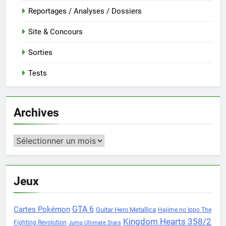
Reportages / Analyses / Dossiers
Site & Concours
Sorties
Tests
Archives
Archives
Jeux
Cartes Pokémon
GTA 6
Guitar Hero Metallica
Hajime no Ippo The
Kingdom Hearts 358/2
Fighting Revolution
Jump Ultimate Stars