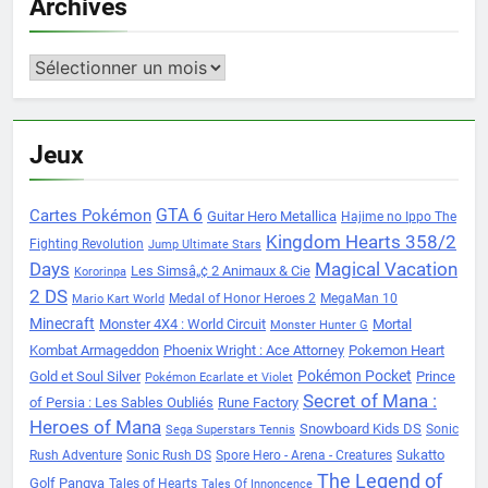
Archives
Archives
Jeux
Cartes Pokémon
GTA 6
Guitar Hero Metallica
Hajime no Ippo The
Kingdom Hearts 358/2
Fighting Revolution
Jump Ultimate Stars
Days
Magical Vacation
Les Simsâ„¢ 2 Animaux & Cie
Kororinpa
2 DS
Medal of Honor Heroes 2
MegaMan 10
Mario Kart World
Minecraft
Monster 4X4 : World Circuit
Mortal
Monster Hunter G
Kombat Armageddon
Phoenix Wright : Ace Attorney
Pokemon Heart
Pokémon Pocket
Gold et Soul Silver
Prince
Pokémon Ecarlate et Violet
Secret of Mana :
of Persia : Les Sables Oubliés
Rune Factory
Heroes of Mana
Snowboard Kids DS
Sonic
Sega Superstars Tennis
Sukatto
Rush Adventure
Sonic Rush DS
Spore Hero - Arena - Creatures
The Legend of
Golf Pangya
Tales of Hearts
Tales Of Innoncence