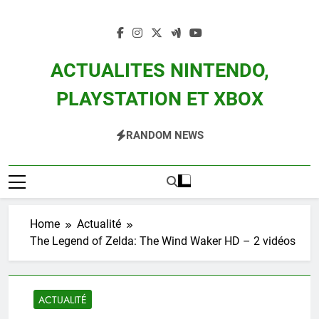
Skip
to
content
ACTUALITES NINTENDO,
PLAYSTATION ET XBOX
Actualité Des Consoles Nintendo Switch, 3DS, Wii U Et Des Jeux Vidéo Mario,
RANDOM NEWS
Zelda, Splatoon, Pokemon Entre Autres
Home
Actualité
The Legend of Zelda: The Wind Waker HD – 2 vidéos
ACTUALITÉ