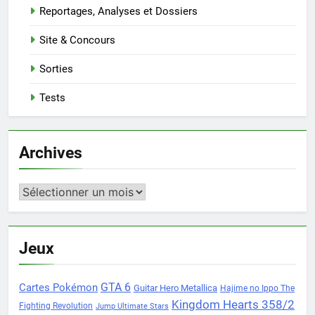
Reportages, Analyses et Dossiers
Site & Concours
Sorties
Tests
Archives
Archives
Jeux
Cartes Pokémon
GTA 6
Guitar Hero Metallica
Hajime no Ippo The
Kingdom Hearts 358/2
Fighting Revolution
Jump Ultimate Stars