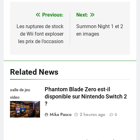
Previous:
Next:
Navigation
de
Les ruptures de stock
Summon Night 1 et 2
de Wii font exploser
en images
l’article
les prix de l’occasion
Related News
Phantom Blade Zero est-il
salle de jeu
disponible sur Nintendo Switch 2
video
?
collectionneur
Mika Pasco
2 heures ago
0