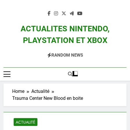
Skip
to
content
ACTUALITES NINTENDO,
PLAYSTATION ET XBOX
Actualité Des Consoles Nintendo Switch, 3DS, Wii U Et Des Jeux Vidéo Mario,
RANDOM NEWS
Zelda, Splatoon, Pokemon Entre Autres
Home
Actualité
Trauma Center New Blood en boite
ACTUALITÉ