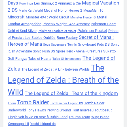
Days
Magical Vacation
Les Simsâ„¢ 2 Animaux & Cie
Kororinpa
2 DS
Medal of Honor Heroes 2
MegaMan 10
Mario Kart World
Minecraft
Monster 4X4 : World Circuit
Mortal
Monster Hunter G
Kombat Armageddon
Phoenix Wright : Ace Attorney
Pokemon Heart
Pokémon Pocket
Gold et Soul Silver
Prince
Pokémon Ecarlate et Violet
Secret of Mana :
of Persia : Les Sables Oubliés
Rune Factory
Heroes of Mana
Snowboard Kids DS
Sonic
Sega Superstars Tennis
Sukatto
Rush Adventure
Sonic Rush DS
Spore Hero - Arena - Creatures
The Legend of
Golf Pangya
Tales of Hearts
Tales Of Innoncence
The
Zelda
The Legend of Zelda : A Link Between Worlds
Legend of Zelda : Breath of the
Wild
The Legend of Zelda : Tears of the Kingdom
Tomb Raider
Tomb Raider
Thorn
Tomb raider Legend DS
Underworld
Tout nouveau Tout beau :
Tony Hawk’s Proving Ground
Tingle voit la vie en rose à Rubis Land
Trauma Team
Wing Island
Xenosaga I-II
Yoshi Isldand ds