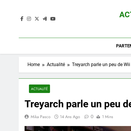
Skip
to
AC
content
Actualité D
PARTE
Home
Actualité
Treyarch parle un peu de Wii
ACTUALITÉ
Treyarch parle un peu d
0
Mika Pasco
14 Ans Ago
1 Mins