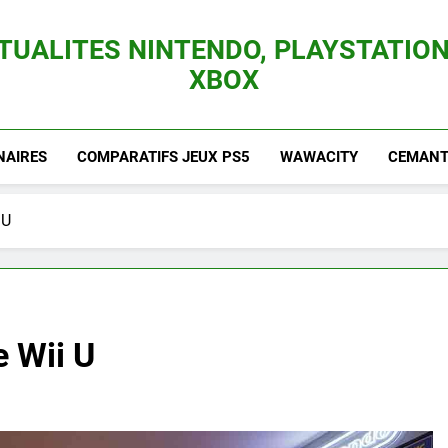
TUALITES NINTENDO, PLAYSTATION
XBOX
es Consoles Nintendo Switch, 3DS, Wii U Et Des Jeux Vidéo Mario, Zelda, Splatoon,
NAIRES
COMPARATIFS JEUX PS5
WAWACITY
CEMANTI
 U
e Wii U