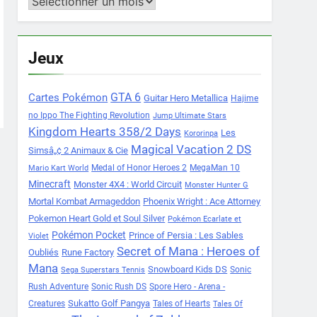
Archives
Jeux
Cartes Pokémon
GTA 6
Guitar Hero Metallica
Hajime
no Ippo The Fighting Revolution
Jump Ultimate Stars
Kingdom Hearts 358/2 Days
Les
Kororinpa
Magical Vacation 2 DS
Simsâ„¢ 2 Animaux & Cie
Medal of Honor Heroes 2
MegaMan 10
Mario Kart World
Minecraft
Monster 4X4 : World Circuit
Monster Hunter G
Mortal Kombat Armageddon
Phoenix Wright : Ace Attorney
Pokemon Heart Gold et Soul Silver
Pokémon Ecarlate et
Pokémon Pocket
Prince of Persia : Les Sables
Violet
Secret of Mana : Heroes of
Oubliés
Rune Factory
Mana
Snowboard Kids DS
Sonic
Sega Superstars Tennis
Rush Adventure
Sonic Rush DS
Spore Hero - Arena -
Sukatto Golf Pangya
Creatures
Tales of Hearts
Tales Of