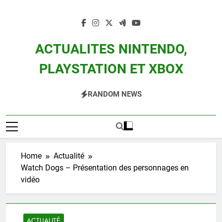
Skip
to
content
ACTUALITES NINTENDO,
PLAYSTATION ET XBOX
Actualité Des Consoles Nintendo Switch, 3DS, Wii U Et Des Jeux Vidéo Mario,
RANDOM NEWS
Zelda, Splatoon, Pokemon Entre Autres
Home
Actualité
Watch Dogs – Présentation des personnages en
vidéo
ACTUALITÉ