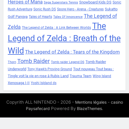
Heroes of Mana
Snowboard Kids DS
Sonic
Sega Superstars Tennis
Sukatto
Rush Adventure
Sonic Rush DS
Spore Hero - Arena - Creatures
The Legend of
Golf Pangya
Tales of Hearts
Tales Of Innoncence
The
Zelda
The Legend of Zelda : A Link Between Worlds
Legend of Zelda : Breath of the
Wild
The Legend of Zelda : Tears of the Kingdom
Tomb Raider
Tomb Raider
Thorn
Tomb raider Legend DS
Underworld
Tout nouveau Tout beau :
Tony Hawk’s Proving Ground
Tingle voit la vie en rose à Rubis Land
Trauma Team
Wing Island
Xenosaga I-II
Yoshi Isldand ds
Copyrith ALL NINTENDO - 2026 -
-
Mentions légales
casino
Powered By
.
Paysafecard
BlazeThemes