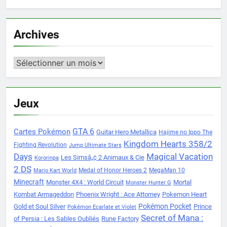
Archives
Archives
Jeux
Cartes Pokémon
GTA 6
Guitar Hero Metallica
Hajime no Ippo The
Kingdom Hearts 358/2
Fighting Revolution
Jump Ultimate Stars
Days
Magical Vacation
Les Simsâ„¢ 2 Animaux & Cie
Kororinpa
2 DS
Medal of Honor Heroes 2
MegaMan 10
Mario Kart World
Minecraft
Monster 4X4 : World Circuit
Mortal
Monster Hunter G
Kombat Armageddon
Phoenix Wright : Ace Attorney
Pokemon Heart
Pokémon Pocket
Gold et Soul Silver
Prince
Pokémon Ecarlate et Violet
Secret of Mana :
of Persia : Les Sables Oubliés
Rune Factory