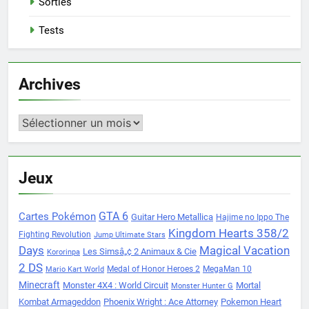
Sorties
Tests
Archives
Archives
Jeux
Cartes Pokémon
GTA 6
Guitar Hero Metallica
Hajime no Ippo The
Kingdom Hearts 358/2
Fighting Revolution
Jump Ultimate Stars
Days
Magical Vacation
Les Simsâ„¢ 2 Animaux & Cie
Kororinpa
2 DS
Medal of Honor Heroes 2
MegaMan 10
Mario Kart World
Minecraft
Monster 4X4 : World Circuit
Mortal
Monster Hunter G
Kombat Armageddon
Phoenix Wright : Ace Attorney
Pokemon Heart