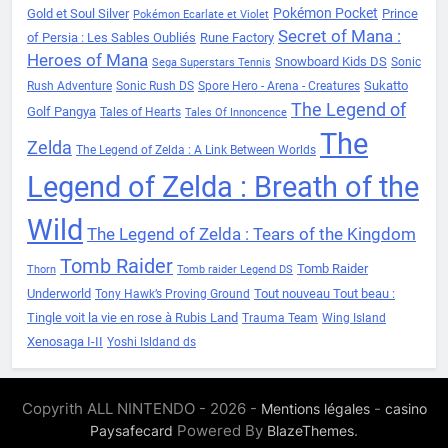
Pokémon Pocket
Gold et Soul Silver
Prince
Pokémon Ecarlate et Violet
Secret of Mana :
of Persia : Les Sables Oubliés
Rune Factory
Heroes of Mana
Snowboard Kids DS
Sonic
Sega Superstars Tennis
Sukatto
Rush Adventure
Sonic Rush DS
Spore Hero - Arena - Creatures
The Legend of
Golf Pangya
Tales of Hearts
Tales Of Innoncence
The
Zelda
The Legend of Zelda : A Link Between Worlds
Legend of Zelda : Breath of the
Wild
The Legend of Zelda : Tears of the Kingdom
Tomb Raider
Tomb Raider
Thorn
Tomb raider Legend DS
Underworld
Tout nouveau Tout beau :
Tony Hawk’s Proving Ground
Tingle voit la vie en rose à Rubis Land
Trauma Team
Wing Island
Xenosaga I-II
Yoshi Isldand ds
Copyrith ALL NINTENDO - 2026 -
-
Mentions légales
casino
Powered By
.
Paysafecard
BlazeThemes