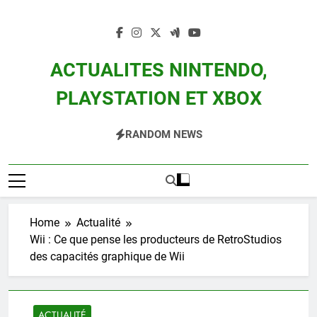
Skip
to
content
ACTUALITES NINTENDO,
PLAYSTATION ET XBOX
Actualité Des Consoles Nintendo Switch, 3DS, Wii U Et Des Jeux Vidéo Mario,
RANDOM NEWS
Zelda, Splatoon, Pokemon Entre Autres
Home
Actualité
Wii : Ce que pense les producteurs de RetroStudios
des capacités graphique de Wii
ACTUALITÉ