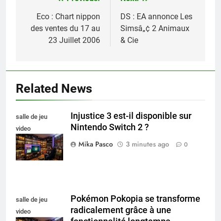
Navigation
de
Eco : Chart nippon
DS : EA annonce Les
des ventes du 17 au
Simsâ„¢ 2 Animaux
l’article
23 Juillet 2006
& Cie
Related News
Injustice 3 est-il disponible sur
salle de jeu
Nintendo Switch 2 ?
video
collectionneur
Mika Pasco
3 minutes ago
0
Pokémon Pokopia se transforme
salle de jeu
radicalement grâce à une
video