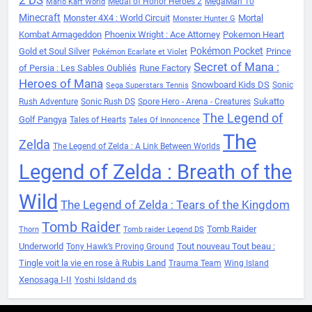
Medal of Honor Heroes 2
MegaMan 10
Mario Kart World
Minecraft
Monster 4X4 : World Circuit
Mortal
Monster Hunter G
Kombat Armageddon
Phoenix Wright : Ace Attorney
Pokemon Heart
Pokémon Pocket
Gold et Soul Silver
Prince
Pokémon Ecarlate et Violet
Secret of Mana :
of Persia : Les Sables Oubliés
Rune Factory
Heroes of Mana
Snowboard Kids DS
Sonic
Sega Superstars Tennis
Sukatto
Rush Adventure
Sonic Rush DS
Spore Hero - Arena - Creatures
The Legend of
Golf Pangya
Tales of Hearts
Tales Of Innoncence
The
Zelda
The Legend of Zelda : A Link Between Worlds
Legend of Zelda : Breath of the
Wild
The Legend of Zelda : Tears of the Kingdom
Tomb Raider
Tomb Raider
Thorn
Tomb raider Legend DS
Underworld
Tout nouveau Tout beau :
Tony Hawk’s Proving Ground
Tingle voit la vie en rose à Rubis Land
Trauma Team
Wing Island
Xenosaga I-II
Yoshi Isldand ds