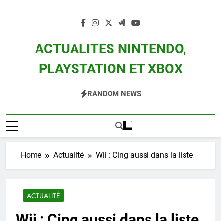
Skip
to
content
ACTUALITES NINTENDO,
PLAYSTATION ET XBOX
Actualité Des Consoles Nintendo Switch, 3DS, Wii U Et Des Jeux Vidéo Mario,
RANDOM NEWS
Zelda, Splatoon, Pokemon Entre Autres
Home
Actualité
Wii : Cing aussi dans la liste
ACTUALITÉ
Wii : Cing aussi dans la liste