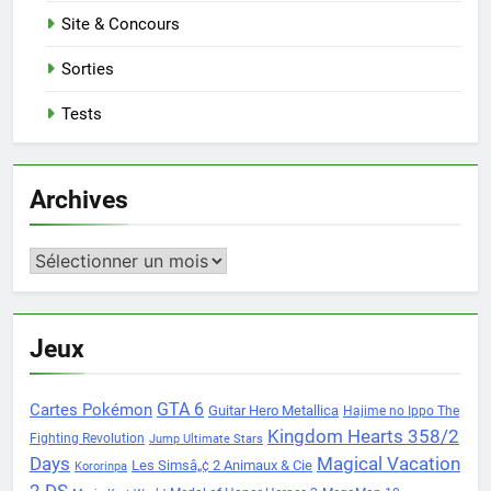
Site & Concours
Sorties
Tests
Archives
Archives
Jeux
Cartes Pokémon
GTA 6
Guitar Hero Metallica
Hajime no Ippo The
Kingdom Hearts 358/2
Fighting Revolution
Jump Ultimate Stars
Days
Magical Vacation
Les Simsâ„¢ 2 Animaux & Cie
Kororinpa
2 DS