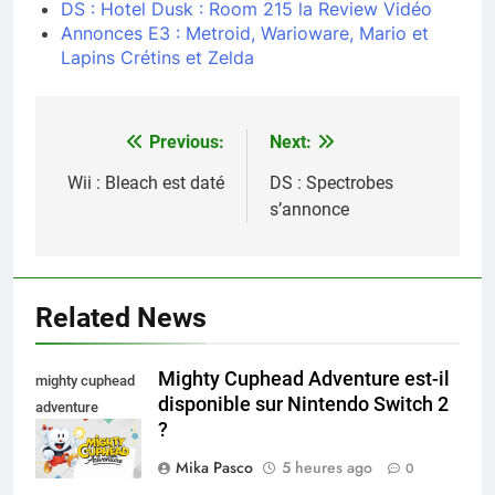
DS : Hotel Dusk : Room 215 la Review Vidéo
Annonces E3 : Metroid, Warioware, Mario et
Lapins Crétins et Zelda
Previous:
Next:
Navigation
de
Wii : Bleach est daté
DS : Spectrobes
s’annonce
l’article
Related News
Mighty Cuphead Adventure est-il
mighty cuphead
disponible sur Nintendo Switch 2
adventure
?
nintendo switch
Mika Pasco
5 heures ago
0