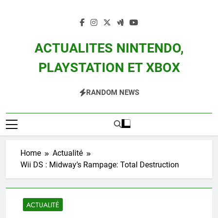
Skip
to
content
ACTUALITES NINTENDO,
PLAYSTATION ET XBOX
Actualité Des Consoles Nintendo Switch, 3DS, Wii U Et Des Jeux Vidéo Mario,
RANDOM NEWS
Zelda, Splatoon, Pokemon Entre Autres
Home
Actualité
Wii DS : Midway’s Rampage: Total Destruction
ACTUALITÉ