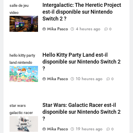
Intergalactic: The Heretic Project
salle de jeu
est-il disponible sur Nintendo
video
Switch 2 ?
collectionneur
Mika Pasco
4 heures ago
0
Hello Kitty Party Land est-il
hello kitty party
disponible sur Nintendo Switch 2
land nintendo
?
switch
Mika Pasco
10 heures ago
0
Star Wars: Galactic Racer est-il
star wars
disponible sur Nintendo Switch 2
galactic racer
?
nintendo switch
Mika Pasco
19 heures ago
0