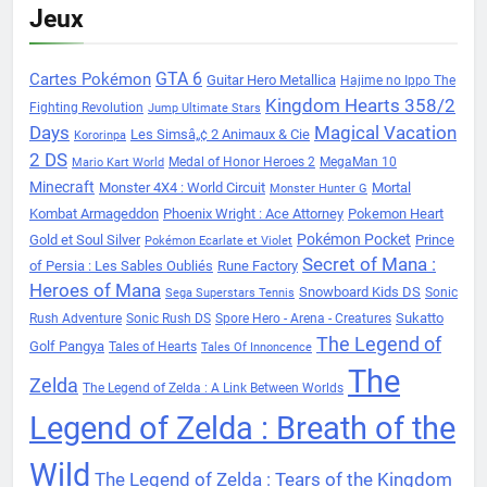
Jeux
Cartes Pokémon
GTA 6
Guitar Hero Metallica
Hajime no Ippo The
Kingdom Hearts 358/2
Fighting Revolution
Jump Ultimate Stars
Days
Magical Vacation
Les Simsâ„¢ 2 Animaux & Cie
Kororinpa
2 DS
Medal of Honor Heroes 2
MegaMan 10
Mario Kart World
Minecraft
Monster 4X4 : World Circuit
Mortal
Monster Hunter G
Kombat Armageddon
Phoenix Wright : Ace Attorney
Pokemon Heart
Pokémon Pocket
Gold et Soul Silver
Prince
Pokémon Ecarlate et Violet
Secret of Mana :
of Persia : Les Sables Oubliés
Rune Factory
Heroes of Mana
Snowboard Kids DS
Sonic
Sega Superstars Tennis
Sukatto
Rush Adventure
Sonic Rush DS
Spore Hero - Arena - Creatures
The Legend of
Golf Pangya
Tales of Hearts
Tales Of Innoncence
The
Zelda
The Legend of Zelda : A Link Between Worlds
Legend of Zelda : Breath of the
Wild
The Legend of Zelda : Tears of the Kingdom