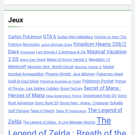
Jeux
Cartes Pokémon
GTA 6
Guitar Hero Metallica
Hajime no Ippo The
Kingdom Hearts 358/2
Fighting Revolution
Jump Ultimate Stars
Days
Magical Vacation
Les Simsâ„¢ 2 Animaux & Cie
Kororinpa
2 DS
Medal of Honor Heroes 2
MegaMan 10
Mario Kart World
Minecraft
Monster 4X4 : World Circuit
Mortal
Monster Hunter G
Kombat Armageddon
Phoenix Wright : Ace Attorney
Pokemon Heart
Pokémon Pocket
Gold et Soul Silver
Prince
Pokémon Ecarlate et Violet
Secret of Mana :
of Persia : Les Sables Oubliés
Rune Factory
Heroes of Mana
Snowboard Kids DS
Sonic
Sega Superstars Tennis
Sukatto
Rush Adventure
Sonic Rush DS
Spore Hero - Arena - Creatures
The Legend of
Golf Pangya
Tales of Hearts
Tales Of Innoncence
The
Zelda
The Legend of Zelda : A Link Between Worlds
Legend of Zelda : Breath of the