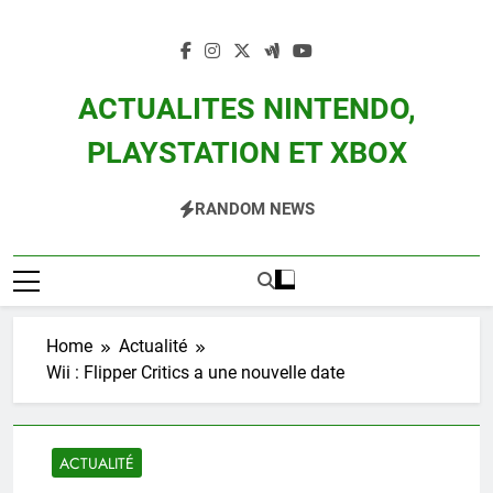
Skip
to
content
ACTUALITES NINTENDO,
PLAYSTATION ET XBOX
Actualité Des Consoles Nintendo Switch, 3DS, Wii U Et Des Jeux Vidéo Mario,
RANDOM NEWS
Zelda, Splatoon, Pokemon Entre Autres
Home
Actualité
Wii : Flipper Critics a une nouvelle date
ACTUALITÉ