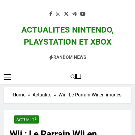
Skip
to
content
ACTUALITES NINTENDO,
PLAYSTATION ET XBOX
Actualité Des Consoles Nintendo Switch, 3DS, Wii U Et Des Jeux Vidéo Mario,
RANDOM NEWS
Zelda, Splatoon, Pokemon Entre Autres
Home
Actualité
Wii : Le Parrain Wii en images
ACTUALITÉ
Wii : Le Parrain Wii en