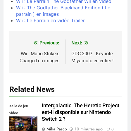
Wii : Le Parrain The Godfather Wii en vidéo
Wii : The Godfather Blackhand Edition ( Le
parrain ) en images
Wii : Le Parrain en vidéo Trailer
Previous:
Next:
Navigation
de
Wii : Mario Strikers
GDC 2007 : Keynote
Charged en images
Miyamoto en entier !
l’article
Related News
Intergalactic: The Heretic Project
salle de jeu
est-il disponible sur Nintendo
video
Switch 2 ?
collectionneur
Mika Pasco
10 minutes ago
0