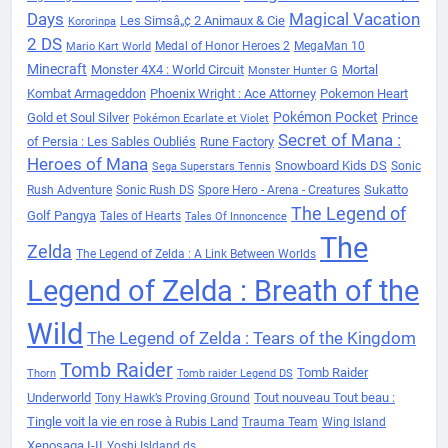
Days
Magical Vacation
Les Simsâ„¢ 2 Animaux & Cie
Kororinpa
2 DS
Medal of Honor Heroes 2
MegaMan 10
Mario Kart World
Minecraft
Monster 4X4 : World Circuit
Mortal
Monster Hunter G
Kombat Armageddon
Phoenix Wright : Ace Attorney
Pokemon Heart
Pokémon Pocket
Gold et Soul Silver
Prince
Pokémon Ecarlate et Violet
Secret of Mana :
of Persia : Les Sables Oubliés
Rune Factory
Heroes of Mana
Snowboard Kids DS
Sonic
Sega Superstars Tennis
Sukatto
Rush Adventure
Sonic Rush DS
Spore Hero - Arena - Creatures
The Legend of
Golf Pangya
Tales of Hearts
Tales Of Innoncence
The
Zelda
The Legend of Zelda : A Link Between Worlds
Legend of Zelda : Breath of the
Wild
The Legend of Zelda : Tears of the Kingdom
Tomb Raider
Tomb Raider
Thorn
Tomb raider Legend DS
Underworld
Tout nouveau Tout beau :
Tony Hawk’s Proving Ground
Tingle voit la vie en rose à Rubis Land
Trauma Team
Wing Island
Xenosaga I-II
Yoshi Isldand ds