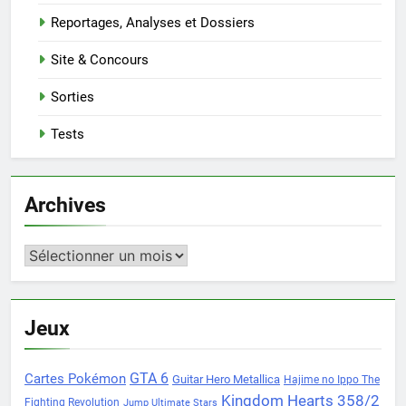
Reportages, Analyses et Dossiers
Site & Concours
Sorties
Tests
Archives
Archives
Jeux
Cartes Pokémon
GTA 6
Guitar Hero Metallica
Hajime no Ippo The
Kingdom Hearts 358/2
Fighting Revolution
Jump Ultimate Stars