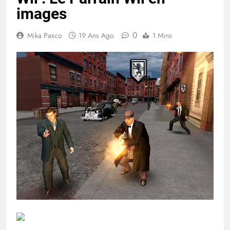
images
0
Mika Pasco
19 Ans Ago
1 Mins