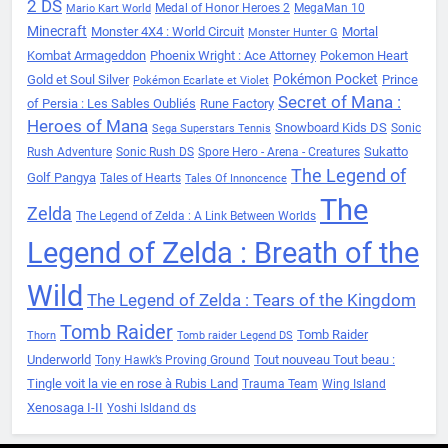
2 DS
Medal of Honor Heroes 2
MegaMan 10
Mario Kart World
Minecraft
Monster 4X4 : World Circuit
Mortal
Monster Hunter G
Kombat Armageddon
Phoenix Wright : Ace Attorney
Pokemon Heart
Pokémon Pocket
Gold et Soul Silver
Prince
Pokémon Ecarlate et Violet
Secret of Mana :
of Persia : Les Sables Oubliés
Rune Factory
Heroes of Mana
Snowboard Kids DS
Sonic
Sega Superstars Tennis
Sukatto
Rush Adventure
Sonic Rush DS
Spore Hero - Arena - Creatures
The Legend of
Golf Pangya
Tales of Hearts
Tales Of Innoncence
The
Zelda
The Legend of Zelda : A Link Between Worlds
Legend of Zelda : Breath of the
Wild
The Legend of Zelda : Tears of the Kingdom
Tomb Raider
Tomb Raider
Thorn
Tomb raider Legend DS
Underworld
Tout nouveau Tout beau :
Tony Hawk’s Proving Ground
Tingle voit la vie en rose à Rubis Land
Trauma Team
Wing Island
Xenosaga I-II
Yoshi Isldand ds