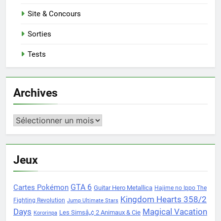
Site & Concours
Sorties
Tests
Archives
Archives
Jeux
Cartes Pokémon
GTA 6
Guitar Hero Metallica
Hajime no Ippo The
Kingdom Hearts 358/2
Fighting Revolution
Jump Ultimate Stars
Days
Magical Vacation
Les Simsâ„¢ 2 Animaux & Cie
Kororinpa