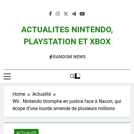
Skip
to
content
ACTUALITES NINTENDO,
PLAYSTATION ET XBOX
Actualité Des Consoles Nintendo Switch, 3DS, Wii U Et Des Jeux Vidéo Mario,
RANDOM NEWS
Zelda, Splatoon, Pokemon Entre Autres
Home
Actualité
Wii : Nintendo triomphe en justice face à Nacon, qui
écope d’une lourde amende de plusieurs millions
ACTUALITÉ