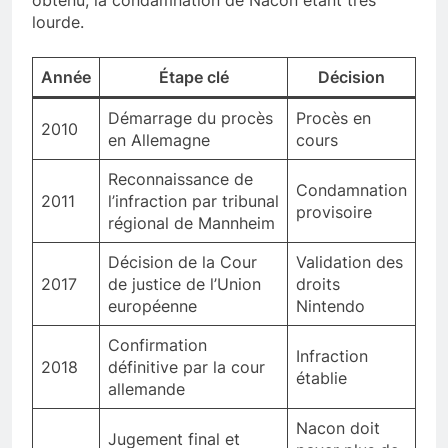
obtenu, la condamnation de Nacon étant très
lourde.
Année
Étape clé
Décision
Démarrage du procès
Procès en
2010
en Allemagne
cours
Reconnaissance de
Condamnation
2011
l’infraction par tribunal
provisoire
régional de Mannheim
Décision de la Cour
Validation des
2017
de justice de l’Union
droits
européenne
Nintendo
Confirmation
Infraction
2018
définitive par la cour
établie
allemande
Nacon doit
Jugement final et