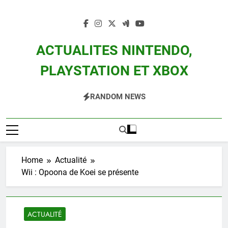
Skip
to
content
ACTUALITES NINTENDO,
PLAYSTATION ET XBOX
Actualité Des Consoles Nintendo Switch, 3DS, Wii U Et Des Jeux Vidéo Mario,
RANDOM NEWS
Zelda, Splatoon, Pokemon Entre Autres
Home
Actualité
Wii : Opoona de Koei se présente
ACTUALITÉ