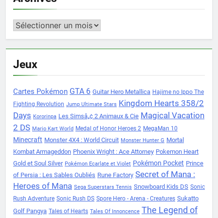
Archives
Jeux
Cartes Pokémon
GTA 6
Guitar Hero Metallica
Hajime no Ippo The
Kingdom Hearts 358/2
Fighting Revolution
Jump Ultimate Stars
Days
Magical Vacation
Les Simsâ„¢ 2 Animaux & Cie
Kororinpa
2 DS
Medal of Honor Heroes 2
MegaMan 10
Mario Kart World
Minecraft
Monster 4X4 : World Circuit
Mortal
Monster Hunter G
Kombat Armageddon
Phoenix Wright : Ace Attorney
Pokemon Heart
Pokémon Pocket
Gold et Soul Silver
Prince
Pokémon Ecarlate et Violet
Secret of Mana :
of Persia : Les Sables Oubliés
Rune Factory
Heroes of Mana
Snowboard Kids DS
Sonic
Sega Superstars Tennis
Sukatto
Rush Adventure
Sonic Rush DS
Spore Hero - Arena - Creatures
The Legend of
Golf Pangya
Tales of Hearts
Tales Of Innoncence