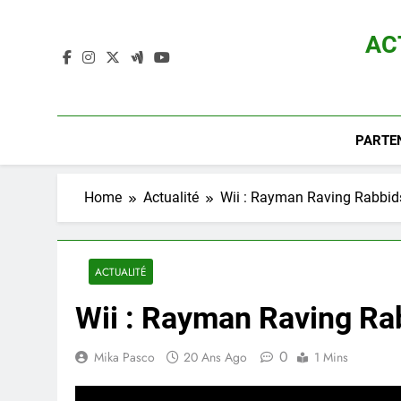
Skip
to
AC
content
Actualité D
PARTE
Home
Actualité
Wii : Rayman Raving Rabbids
ACTUALITÉ
Wii : Rayman Raving Rab
0
Mika Pasco
20 Ans Ago
1 Mins