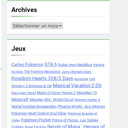
Archives
Archives
Jeux
Cartes Pokémon
GTA 6
Guitar Hero Metallica
Hajime
no Ippo The Fighting Revolution
Jump Ultimate Stars
Kingdom Hearts 358/2 Days
Les
Kororinpa
Magical Vacation 2 DS
Simsâ„¢ 2 Animaux & Cie
Medal of Honor Heroes 2
MegaMan 10
Mario Kart World
Minecraft
Monster 4X4 : World Circuit
Monster Hunter G
Mortal Kombat Armageddon
Phoenix Wright : Ace Attorney
Pokemon Heart Gold et Soul Silver
Pokémon Ecarlate et
Pokémon Pocket
Prince of Persia : Les Sables
Violet
Secret of Mana : Heroes of
Oubliés
Rune Factory