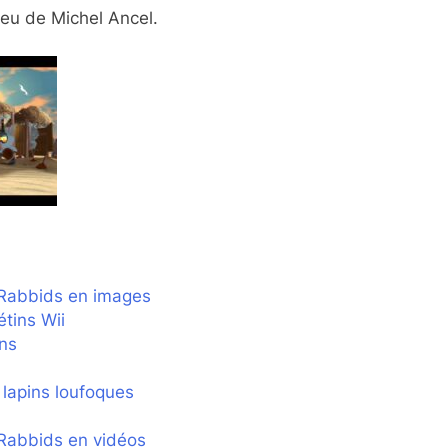
jeu de Michel Ancel.
Rabbids en images
tins Wii
ns
 lapins loufoques
Rabbids en vidéos