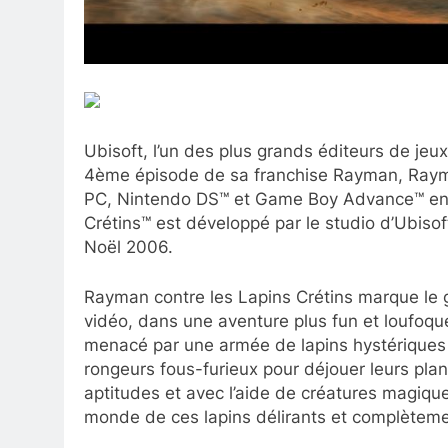
Ubisoft, l’un des plus grands éditeurs de jeu
4ème épisode de sa franchise Rayman, Rayman
PC, Nintendo DS™ et Game Boy Advance™ en p
Crétins™ est développé par le studio d’Ubisof
Noël 2006.
Rayman contre les Lapins Crétins marque le 
vidéo, dans une aventure plus fun et loufoq
menacé par une armée de lapins hystériques 
rongeurs fous-furieux pour déjouer leurs pla
aptitudes et avec l’aide de créatures magiq
monde de ces lapins délirants et complèteme