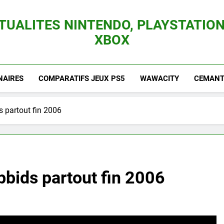
TUALITES NINTENDO, PLAYSTATION
XBOX
es Consoles Nintendo Switch, 3DS, Wii U Et Des Jeux Vidéo Mario, Zelda, Splatoon,
NAIRES
COMPARATIFS JEUX PS5
WAWACITY
CEMANTI
 partout fin 2006
bids partout fin 2006