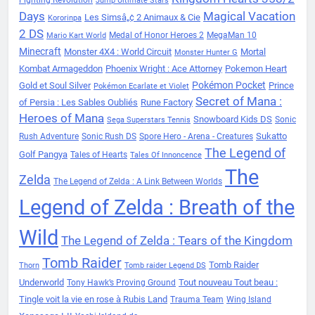
Jump Ultimate Stars
Days
Magical Vacation
Les Simsâ„¢ 2 Animaux & Cie
Kororinpa
2 DS
Medal of Honor Heroes 2
MegaMan 10
Mario Kart World
Minecraft
Monster 4X4 : World Circuit
Mortal
Monster Hunter G
Kombat Armageddon
Phoenix Wright : Ace Attorney
Pokemon Heart
Pokémon Pocket
Gold et Soul Silver
Prince
Pokémon Ecarlate et Violet
Secret of Mana :
of Persia : Les Sables Oubliés
Rune Factory
Heroes of Mana
Snowboard Kids DS
Sonic
Sega Superstars Tennis
Sukatto
Rush Adventure
Sonic Rush DS
Spore Hero - Arena - Creatures
The Legend of
Golf Pangya
Tales of Hearts
Tales Of Innoncence
The
Zelda
The Legend of Zelda : A Link Between Worlds
Legend of Zelda : Breath of the
Wild
The Legend of Zelda : Tears of the Kingdom
Tomb Raider
Tomb Raider
Thorn
Tomb raider Legend DS
Underworld
Tout nouveau Tout beau :
Tony Hawk’s Proving Ground
Tingle voit la vie en rose à Rubis Land
Trauma Team
Wing Island