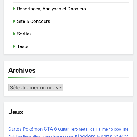
Reportages, Analyses et Dossiers
Site & Concours
Sorties
Tests
Archives
Archives
Jeux
Cartes Pokémon
GTA 6
Guitar Hero Metallica
Hajime no Ippo The
Kingdom Hearts 358/2
Fighting Revolution