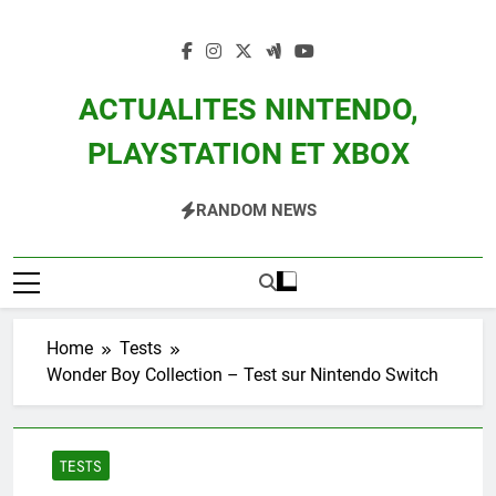
Skip
to
content
ACTUALITES NINTENDO,
PLAYSTATION ET XBOX
Actualité Des Consoles Nintendo Switch, 3DS, Wii U Et Des Jeux Vidéo Mario,
RANDOM NEWS
Zelda, Splatoon, Pokemon Entre Autres
Home
Tests
Wonder Boy Collection – Test sur Nintendo Switch
TESTS