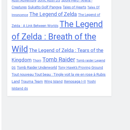
Rush Adventure
Sonic Rush DS
Spore Hero - Arena -
Sukatto Golf Pangya
Creatures
Tales of Hearts
Tales Of
The Legend of Zelda
The Legend of
Innoncence
The Legend
Zelda : A Link Between Worlds
of Zelda : Breath of the
Wild
The Legend of Zelda : Tears of the
Tomb Raider
Kingdom
Thorn
Tomb raider Legend
Tomb Raider Underworld
Tony Hawk’s Proving Ground
DS
Tout nouveau Tout beau : Tingle voit la vie en rose à Rubis
Land
Xenosaga I-II
Trauma Team
Wing Island
Yoshi
Isldand ds