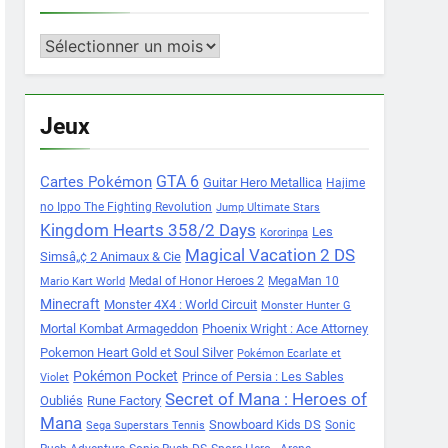
Archives
Jeux
Cartes Pokémon
GTA 6
Guitar Hero Metallica
Hajime
no Ippo The Fighting Revolution
Jump Ultimate Stars
Kingdom Hearts 358/2 Days
Les
Kororinpa
Magical Vacation 2 DS
Simsâ„¢ 2 Animaux & Cie
Medal of Honor Heroes 2
MegaMan 10
Mario Kart World
Minecraft
Monster 4X4 : World Circuit
Monster Hunter G
Mortal Kombat Armageddon
Phoenix Wright : Ace Attorney
Pokemon Heart Gold et Soul Silver
Pokémon Ecarlate et
Pokémon Pocket
Prince of Persia : Les Sables
Violet
Secret of Mana : Heroes of
Oubliés
Rune Factory
Mana
Snowboard Kids DS
Sonic
Sega Superstars Tennis