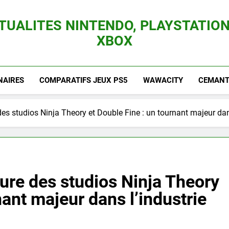
TUALITES NINTENDO, PLAYSTATION
XBOX
es Consoles Nintendo Switch, 3DS, Wii U Et Des Jeux Vidéo Mario, Zelda, Splatoon,
NAIRES
COMPARATIFS JEUX PS5
WAWACITY
CEMANTI
es studios Ninja Theory et Double Fine : un tournant majeur dans
ure des studios Ninja Theory
nant majeur dans l’industrie