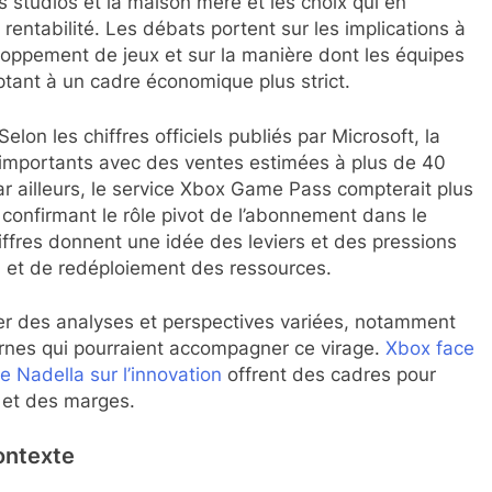
es studios et la maison mère et les choix qui en
t rentabilité. Les débats portent sur les implications à
loppement de jeux et sur la manière dont les équipes
aptant à un cadre économique plus strict.
Selon les chiffres officiels publiés par Microsoft, la
s importants avec des ventes estimées à plus de 40
ar ailleurs, le service Xbox Game Pass compterait plus
confirmant le rôle pivot de l’abonnement dans le
fres donnent une idée des leviers et des pressions
on et de redéploiement des ressources.
lter des analyses et perspectives variées, notamment
ternes qui pourraient accompagner ce virage.
Xbox face
e Nadella sur l’innovation
offrent des cadres pour
 et des marges.
ontexte