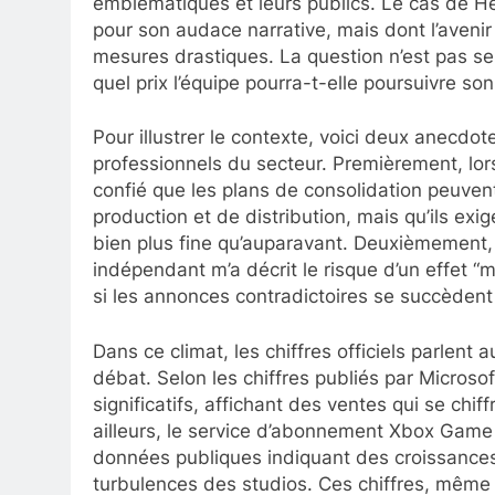
emblématiques et leurs publics. Le cas de He
pour son audace narrative, mais dont l’avenir 
mesures drastiques. La question n’est pas seu
quel prix l’équipe pourra-t-elle poursuivre son
Pour illustrer le contexte, voici deux anecd
professionnels du secteur. Premièrement, lors
confié que les plans de consolidation peuven
production et de distribution, mais qu’ils ex
bien plus fine qu’auparavant. Deuxièmement,
indépendant m’a décrit le risque d’un effet 
si les annonces contradictoires se succèdent 
Dans ce climat, les chiffres officiels parlent a
débat. Selon les chiffres publiés par Microso
significatifs, affichant des ventes qui se chif
ailleurs, le service d’abonnement Xbox Game 
données publiques indiquant des croissances
turbulences des studios. Ces chiffres, même 