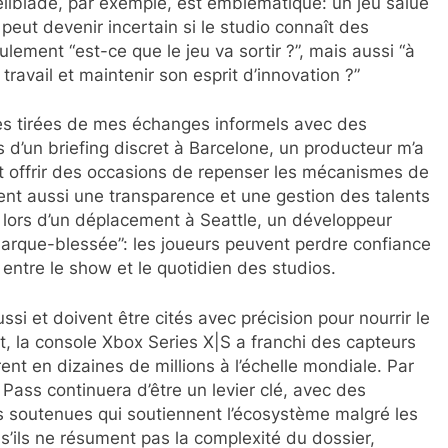
llblade, par exemple, est emblématique: un jeu salué
peut devenir incertain si le studio connaît des
lement “est-ce que le jeu va sortir ?”, mais aussi “à
 travail et maintenir son esprit d’innovation ?”
otes tirées de mes échanges informels avec des
 d’un briefing discret à Barcelone, un producteur m’a
t offrir des occasions de repenser les mécanismes de
igent aussi une transparence et une gestion des talents
 lors d’un déplacement à Seattle, un développeur
“marque-blessée”: les joueurs peuvent perdre confiance
entre le show et le quotidien des studios.
ussi et doivent être cités avec précision pour nourrir le
ft, la console Xbox Series X|S a franchi des capteurs
frent en dizaines de millions à l’échelle mondiale. Par
Pass continuera d’être un levier clé, avec des
 soutenues qui soutiennent l’écosystème malgré les
s’ils ne résument pas la complexité du dossier,