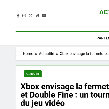
Skip
to
AC
content
Actualité D
PARTE
Home
Actualité
Xbox envisage la fermeture d
ACTUALITÉ
Xbox envisage la fermet
et Double Fine : un tour
du jeu vidéo