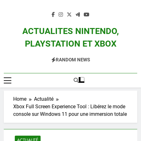
Skip
to
content
ACTUALITES NINTENDO,
PLAYSTATION ET XBOX
Actualité Des Consoles Nintendo Switch, 3DS, Wii U Et Des Jeux Vidéo Mario,
RANDOM NEWS
Zelda, Splatoon, Pokemon Entre Autres
Home
Actualité
Xbox Full Screen Experience Tool : Libérez le mode
console sur Windows 11 pour une immersion totale
ACTUALITÉ