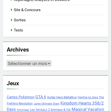
Site & Concours
Sorties
Tests
Archives
Archives
Jeux
Cartes Pokémon
GTA 6
Guitar Hero Metallica
Hajime no Ippo The
Kingdom Hearts 358/2
Fighting Revolution
Jump Ultimate Stars
Days
Magical Vacation
Les Simsâ„¢ 2 Animaux & Cie
Kororinpa