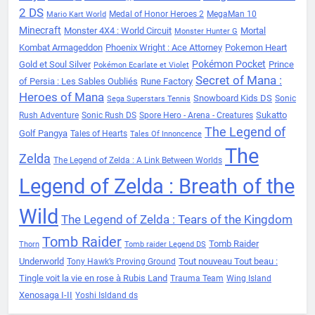
2 DS
Medal of Honor Heroes 2
MegaMan 10
Mario Kart World
Minecraft
Monster 4X4 : World Circuit
Mortal
Monster Hunter G
Kombat Armageddon
Phoenix Wright : Ace Attorney
Pokemon Heart
Pokémon Pocket
Gold et Soul Silver
Prince
Pokémon Ecarlate et Violet
Secret of Mana :
of Persia : Les Sables Oubliés
Rune Factory
Heroes of Mana
Snowboard Kids DS
Sonic
Sega Superstars Tennis
Sukatto
Rush Adventure
Sonic Rush DS
Spore Hero - Arena - Creatures
The Legend of
Golf Pangya
Tales of Hearts
Tales Of Innoncence
The
Zelda
The Legend of Zelda : A Link Between Worlds
Legend of Zelda : Breath of the
Wild
The Legend of Zelda : Tears of the Kingdom
Tomb Raider
Tomb Raider
Thorn
Tomb raider Legend DS
Underworld
Tout nouveau Tout beau :
Tony Hawk’s Proving Ground
Tingle voit la vie en rose à Rubis Land
Trauma Team
Wing Island
Xenosaga I-II
Yoshi Isldand ds