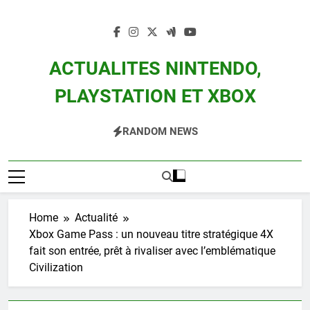
Skip
to
content
ACTUALITES NINTENDO,
PLAYSTATION ET XBOX
Actualité Des Consoles Nintendo Switch, 3DS, Wii U Et Des Jeux Vidéo Mario,
RANDOM NEWS
Zelda, Splatoon, Pokemon Entre Autres
Home
Actualité
Xbox Game Pass : un nouveau titre stratégique 4X
fait son entrée, prêt à rivaliser avec l’emblématique
Civilization