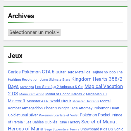
Archives
Archives
Jeux
Cartes Pokémon
GTA 6
Guitar Hero Metallica
Hajime no Ippo The
Kingdom Hearts 358/2
Fighting Revolution
Jump Ultimate Stars
Days
Magical Vacation
Les Simsâ„¢ 2 Animaux & Cie
Kororinpa
2 DS
Medal of Honor Heroes 2
MegaMan 10
Mario Kart World
Minecraft
Monster 4X4 : World Circuit
Mortal
Monster Hunter G
Kombat Armageddon
Phoenix Wright : Ace Attorney
Pokemon Heart
Pokémon Pocket
Gold et Soul Silver
Prince
Pokémon Ecarlate et Violet
Secret of Mana :
of Persia : Les Sables Oubliés
Rune Factory
Heroes of Mana
Snowboard Kids DS
Sonic
Sega Superstars Tennis