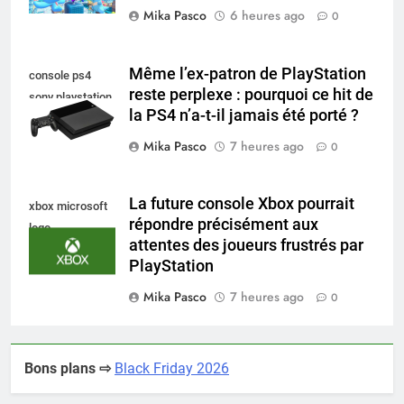
Mika Pasco
6 heures ago
0
Même l’ex-patron de PlayStation
console ps4
reste perplexe : pourquoi ce hit de
sony playstation
la PS4 n’a-t-il jamais été porté ?
Mika Pasco
7 heures ago
0
La future console Xbox pourrait
xbox microsoft
répondre précisément aux
logo
attentes des joueurs frustrés par
PlayStation
Mika Pasco
7 heures ago
0
Bons plans ⇨
Black Friday 2026