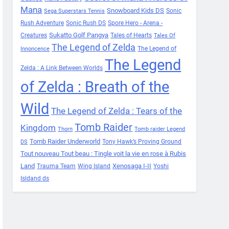
Mana
Snowboard Kids DS
Sonic
Sega Superstars Tennis
Rush Adventure
Sonic Rush DS
Spore Hero - Arena -
Sukatto Golf Pangya
Creatures
Tales of Hearts
Tales Of
The Legend of Zelda
The Legend of
Innoncence
The Legend
Zelda : A Link Between Worlds
of Zelda : Breath of the
Wild
The Legend of Zelda : Tears of the
Tomb Raider
Kingdom
Thorn
Tomb raider Legend
Tomb Raider Underworld
Tony Hawk’s Proving Ground
DS
Tout nouveau Tout beau : Tingle voit la vie en rose à Rubis
Land
Xenosaga I-II
Trauma Team
Wing Island
Yoshi
Isldand ds