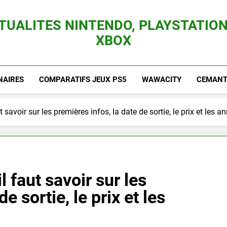
TUALITES NINTENDO, PLAYSTATION
XBOX
es Consoles Nintendo Switch, 3DS, Wii U Et Des Jeux Vidéo Mario, Zelda, Splatoon,
NAIRES
COMPARATIFS JEUX PS5
WAWACITY
CEMANTI
t savoir sur les premières infos, la date de sortie, le prix et les 
l faut savoir sur les
e sortie, le prix et les