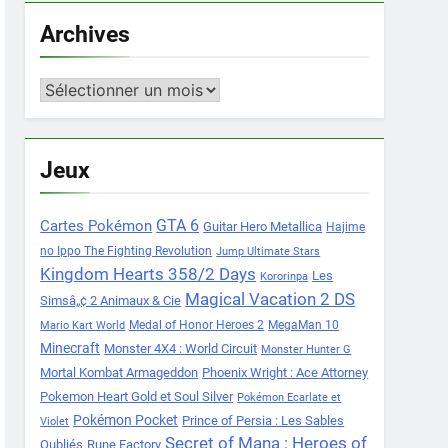
Archives
Archives
Jeux
Cartes Pokémon
GTA 6
Guitar Hero Metallica
Hajime
no Ippo The Fighting Revolution
Jump Ultimate Stars
Kingdom Hearts 358/2 Days
Les
Kororinpa
Magical Vacation 2 DS
Simsâ„¢ 2 Animaux & Cie
Medal of Honor Heroes 2
MegaMan 10
Mario Kart World
Minecraft
Monster 4X4 : World Circuit
Monster Hunter G
Mortal Kombat Armageddon
Phoenix Wright : Ace Attorney
Pokemon Heart Gold et Soul Silver
Pokémon Ecarlate et
Pokémon Pocket
Prince of Persia : Les Sables
Violet
Secret of Mana : Heroes of
Oubliés
Rune Factory