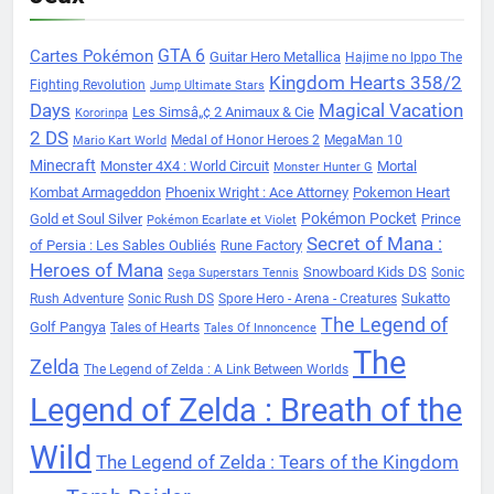
Cartes Pokémon
GTA 6
Guitar Hero Metallica
Hajime no Ippo The
Kingdom Hearts 358/2
Fighting Revolution
Jump Ultimate Stars
Days
Magical Vacation
Les Simsâ„¢ 2 Animaux & Cie
Kororinpa
2 DS
Medal of Honor Heroes 2
MegaMan 10
Mario Kart World
Minecraft
Monster 4X4 : World Circuit
Mortal
Monster Hunter G
Kombat Armageddon
Phoenix Wright : Ace Attorney
Pokemon Heart
Pokémon Pocket
Gold et Soul Silver
Prince
Pokémon Ecarlate et Violet
Secret of Mana :
of Persia : Les Sables Oubliés
Rune Factory
Heroes of Mana
Snowboard Kids DS
Sonic
Sega Superstars Tennis
Sukatto
Rush Adventure
Sonic Rush DS
Spore Hero - Arena - Creatures
The Legend of
Golf Pangya
Tales of Hearts
Tales Of Innoncence
The
Zelda
The Legend of Zelda : A Link Between Worlds
Legend of Zelda : Breath of the
Wild
The Legend of Zelda : Tears of the Kingdom