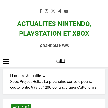
Skip
to
content
ACTUALITES NINTENDO,
PLAYSTATION ET XBOX
Actualité Des Consoles Nintendo Switch, 3DS, Wii U Et Des Jeux Vidéo Mario,
RANDOM NEWS
Zelda, Splatoon, Pokemon Entre Autres
Home
Actualité
Xbox Project Helix : La prochaine console pourrait
coûter entre 999 et 1200 dollars, à quoi s’attendre ?
ACTUALITÉ