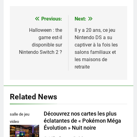
Previous:
Next:
Navigation
de
Halloween : the
Il y a 20 ans, ce jeu
game est-il
Nintendo DS a su
l’article
disponible sur
captiver à la fois les
Nintendo Switch 2 ?
salons familiaux et
les maisons de
retraite
Related News
Découvrez nos cartes les plus
salle de jeu
éclatantes de « Pokémon Méga
video
Évolution » Nuit noire
collectionneur