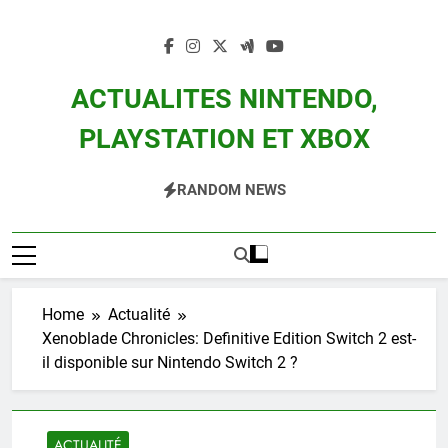
Skip
to
content
ACTUALITES NINTENDO,
PLAYSTATION ET XBOX
Actualité Des Consoles Nintendo Switch, 3DS, Wii U Et Des Jeux Vidéo Mario,
RANDOM NEWS
Zelda, Splatoon, Pokemon Entre Autres
Home
Actualité
Xenoblade Chronicles: Definitive Edition Switch 2 est-
il disponible sur Nintendo Switch 2 ?
ACTUALITÉ