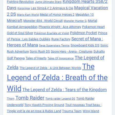
Kingdom Hearts 358/2
Fighting Revolution
Jump Ultimate Stars
Days
Magical Vacation
Les Simsâ„¢ 2 Animaux & Cie
Kororinpa
2 DS
Medal of Honor Heroes 2
MegaMan 10
Mario Kart World
Minecraft
Monster 4X4 : World Circuit
Mortal
Monster Hunter G
Kombat Armageddon
Phoenix Wright : Ace Attorney
Pokemon Heart
Pokémon Pocket
Gold et Soul Silver
Prince
Pokémon Ecarlate et Violet
Secret of Mana :
of Persia : Les Sables Oubliés
Rune Factory
Heroes of Mana
Snowboard Kids DS
Sonic
Sega Superstars Tennis
Sukatto
Rush Adventure
Sonic Rush DS
Spore Hero - Arena - Creatures
The Legend of
Golf Pangya
Tales of Hearts
Tales Of Innoncence
The
Zelda
The Legend of Zelda : A Link Between Worlds
Legend of Zelda : Breath of the
Wild
The Legend of Zelda : Tears of the Kingdom
Tomb Raider
Tomb Raider
Thorn
Tomb raider Legend DS
Underworld
Tout nouveau Tout beau :
Tony Hawk’s Proving Ground
Tingle voit la vie en rose à Rubis Land
Trauma Team
Wing Island