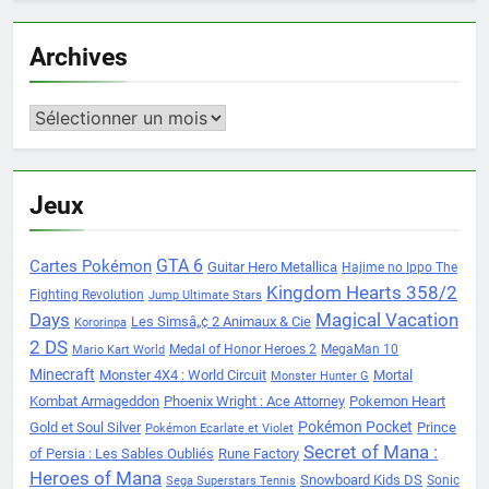
Archives
Archives
Jeux
Cartes Pokémon
GTA 6
Guitar Hero Metallica
Hajime no Ippo The
Kingdom Hearts 358/2
Fighting Revolution
Jump Ultimate Stars
Days
Magical Vacation
Les Simsâ„¢ 2 Animaux & Cie
Kororinpa
2 DS
Medal of Honor Heroes 2
MegaMan 10
Mario Kart World
Minecraft
Monster 4X4 : World Circuit
Mortal
Monster Hunter G
Kombat Armageddon
Phoenix Wright : Ace Attorney
Pokemon Heart
Pokémon Pocket
Gold et Soul Silver
Prince
Pokémon Ecarlate et Violet
Secret of Mana :
of Persia : Les Sables Oubliés
Rune Factory
Heroes of Mana
Snowboard Kids DS
Sonic
Sega Superstars Tennis