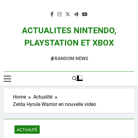
Skip
to
content
ACTUALITES NINTENDO,
PLAYSTATION ET XBOX
Actualité Des Consoles Nintendo Switch, 3DS, Wii U Et Des Jeux Vidéo Mario,
RANDOM NEWS
Zelda, Splatoon, Pokemon Entre Autres
Home
Actualité
Zelda Hyrule Warrior en nouvelle vidéo
ACTUALITÉ