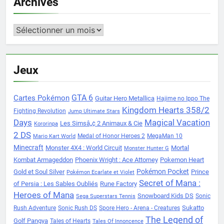
Archives
Archives
Jeux
Cartes Pokémon
GTA 6
Guitar Hero Metallica
Hajime no Ippo The
Kingdom Hearts 358/2
Fighting Revolution
Jump Ultimate Stars
Days
Magical Vacation
Les Simsâ„¢ 2 Animaux & Cie
Kororinpa
2 DS
Medal of Honor Heroes 2
MegaMan 10
Mario Kart World
Minecraft
Monster 4X4 : World Circuit
Mortal
Monster Hunter G
Kombat Armageddon
Phoenix Wright : Ace Attorney
Pokemon Heart
Pokémon Pocket
Gold et Soul Silver
Prince
Pokémon Ecarlate et Violet
Secret of Mana :
of Persia : Les Sables Oubliés
Rune Factory
Heroes of Mana
Snowboard Kids DS
Sonic
Sega Superstars Tennis
Sukatto
Rush Adventure
Sonic Rush DS
Spore Hero - Arena - Creatures
The Legend of
Golf Pangya
Tales of Hearts
Tales Of Innoncence