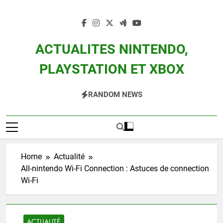
Skip
to
content
ACTUALITES NINTENDO,
PLAYSTATION ET XBOX
Actualité Des Consoles Nintendo Switch, 3DS, Wii U Et Des Jeux Vidéo Mario,
RANDOM NEWS
Zelda, Splatoon, Pokemon Entre Autres
Home
Actualité
All-nintendo Wi-Fi Connection : Astuces de connection
Wi-Fi
ACTUALITÉ