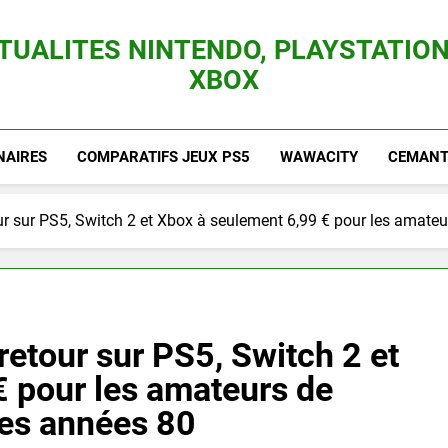
TUALITES NINTENDO, PLAYSTATION
XBOX
es Consoles Nintendo Switch, 3DS, Wii U Et Des Jeux Vidéo Mario, Zelda, Splatoon,
NAIRES
COMPARATIFS JEUX PS5
WAWACITY
CEMANTI
ur sur PS5, Switch 2 et Xbox à seulement 6,99 € pour les amate
retour sur PS5, Switch 2 et
€ pour les amateurs de
des années 80