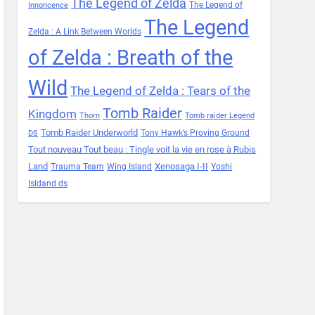
The Legend of Zelda
The Legend of
Innoncence
The Legend
Zelda : A Link Between Worlds
of Zelda : Breath of the
Wild
The Legend of Zelda : Tears of the
Tomb Raider
Kingdom
Thorn
Tomb raider Legend
Tomb Raider Underworld
Tony Hawk’s Proving Ground
DS
Tout nouveau Tout beau : Tingle voit la vie en rose à Rubis
Land
Xenosaga I-II
Trauma Team
Wing Island
Yoshi
Isldand ds