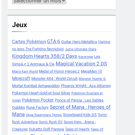
Archives
Jeux
Cartes Pokémon
GTA 6
Guitar Hero Metallica
Hajime
no Ippo The Fighting Revolution
Jump Ultimate Stars
Kingdom Hearts 358/2 Days
Les
Kororinpa
Magical Vacation 2 DS
Simsâ„¢ 2 Animaux & Cie
Medal of Honor Heroes 2
MegaMan 10
Mario Kart World
Minecraft
Monster 4X4 : World Circuit
Monster Hunter G
Mortal Kombat Armageddon
Phoenix Wright : Ace Attorney
Pokemon Heart Gold et Soul Silver
Pokémon Ecarlate et
Pokémon Pocket
Prince of Persia : Les Sables
Violet
Secret of Mana : Heroes of
Oubliés
Rune Factory
Mana
Snowboard Kids DS
Sonic
Sega Superstars Tennis
Rush Adventure
Sonic Rush DS
Spore Hero - Arena -
Sukatto Golf Pangya
Creatures
Tales of Hearts
Tales Of