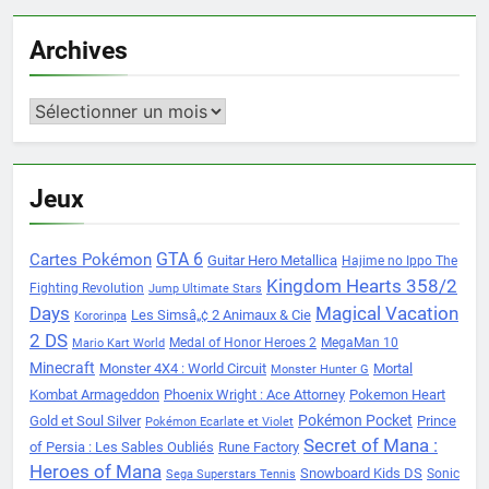
Archives
Archives
Jeux
Cartes Pokémon
GTA 6
Guitar Hero Metallica
Hajime no Ippo The
Kingdom Hearts 358/2
Fighting Revolution
Jump Ultimate Stars
Days
Magical Vacation
Les Simsâ„¢ 2 Animaux & Cie
Kororinpa
2 DS
Medal of Honor Heroes 2
MegaMan 10
Mario Kart World
Minecraft
Monster 4X4 : World Circuit
Mortal
Monster Hunter G
Kombat Armageddon
Phoenix Wright : Ace Attorney
Pokemon Heart
Pokémon Pocket
Gold et Soul Silver
Prince
Pokémon Ecarlate et Violet
Secret of Mana :
of Persia : Les Sables Oubliés
Rune Factory
Heroes of Mana
Snowboard Kids DS
Sonic
Sega Superstars Tennis