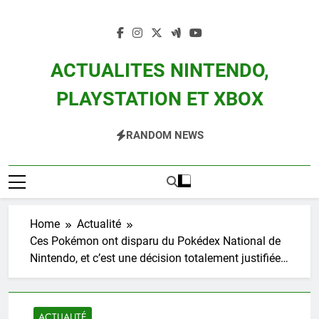
Skip
to
content
ACTUALITES NINTENDO,
PLAYSTATION ET XBOX
Actualité Des Consoles Nintendo Switch, 3DS, Wii U Et Des Jeux Vidéo Mario,
RANDOM NEWS
Zelda, Splatoon, Pokemon Entre Autres
Home
Actualité
Ces Pokémon ont disparu du Pokédex National de
Nintendo, et c’est une décision totalement justifiée…
ACTUALITÉ