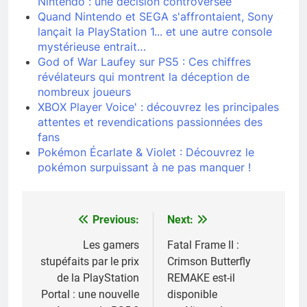
Nintendo : une décision controversée
Quand Nintendo et SEGA s'affrontaient, Sony
lançait la PlayStation 1... et une autre console
mystérieuse entrait…
God of War Laufey sur PS5 : Ces chiffres
révélateurs qui montrent la déception de
nombreux joueurs
XBOX Player Voice' : découvrez les principales
attentes et revendications passionnées des
fans
Pokémon Écarlate & Violet : Découvrez le
pokémon surpuissant à ne pas manquer !
Previous:
Next:
Navigation
de
Les gamers
Fatal Frame II :
stupéfaits par le prix
Crimson Butterfly
l’article
de la PlayStation
REMAKE est-il
Portal : une nouvelle
disponible