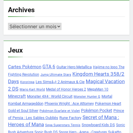
Archives
Archives
Jeux
Cartes Pokémon
GTA 6
Guitar Hero Metallica
Hajime no Ippo The
Kingdom Hearts 358/2
Fighting Revolution
Jump Ultimate Stars
Days
Magical Vacation
Les Simsâ„¢ 2 Animaux & Cie
Kororinpa
2 DS
Medal of Honor Heroes 2
MegaMan 10
Mario Kart World
Minecraft
Monster 4X4 : World Circuit
Mortal
Monster Hunter G
Kombat Armageddon
Phoenix Wright : Ace Attorney
Pokemon Heart
Pokémon Pocket
Gold et Soul Silver
Prince
Pokémon Ecarlate et Violet
Secret of Mana :
of Persia : Les Sables Oubliés
Rune Factory
Heroes of Mana
Snowboard Kids DS
Sonic
Sega Superstars Tennis
Sukatto
Rush Adventure
Sonic Rush DS
Spore Hero - Arena - Creatures