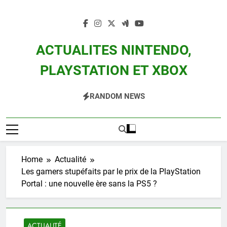
Skip
to
content
ACTUALITES NINTENDO,
PLAYSTATION ET XBOX
Actualité Des Consoles Nintendo Switch, 3DS, Wii U Et Des Jeux Vidéo Mario,
RANDOM NEWS
Zelda, Splatoon, Pokemon Entre Autres
Home
Actualité
Les gamers stupéfaits par le prix de la PlayStation
Portal : une nouvelle ère sans la PS5 ?
ACTUALITÉ