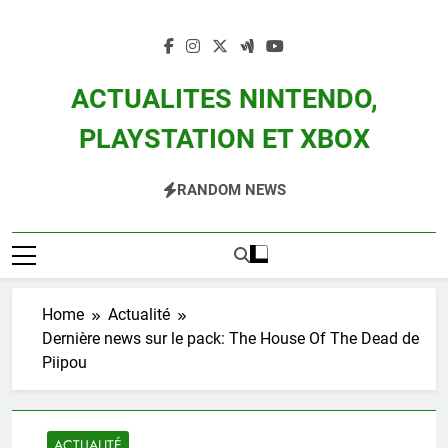
Skip
to
content
ACTUALITES NINTENDO,
PLAYSTATION ET XBOX
Actualité Des Consoles Nintendo Switch, 3DS, Wii U Et Des Jeux Vidéo Mario,
RANDOM NEWS
Zelda, Splatoon, Pokemon Entre Autres
Home
Actualité
Dernière news sur le pack: The House Of The Dead de
Piipou
ACTUALITÉ