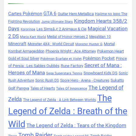
Cartes Pokémon
GTA 6
Guitar Hero Metallica
Hajime no Ippo The
Kingdom Hearts 358/2
Fighting Revolution
Jump Ultimate Stars
Days
Magical Vacation
Les Simsâ„¢ 2 Animaux & Cie
Kororinpa
2 DS
Medal of Honor Heroes 2
MegaMan 10
Mario Kart World
Minecraft
Monster 4X4 : World Circuit
Mortal
Monster Hunter G
Kombat Armageddon
Phoenix Wright : Ace Attorney
Pokemon Heart
Pokémon Pocket
Gold et Soul Silver
Prince
Pokémon Ecarlate et Violet
Secret of Mana :
of Persia : Les Sables Oubliés
Rune Factory
Heroes of Mana
Snowboard Kids DS
Sonic
Sega Superstars Tennis
Sukatto
Rush Adventure
Sonic Rush DS
Spore Hero - Arena - Creatures
The Legend of
Golf Pangya
Tales of Hearts
Tales Of Innoncence
The
Zelda
The Legend of Zelda : A Link Between Worlds
Legend of Zelda : Breath of the
Wild
The Legend of Zelda : Tears of the Kingdom
Tomb Raider
Tomb Raider