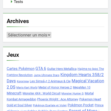
Tests
Archives
Archives
Jeux
Cartes Pokémon
GTA 6
Guitar Hero Metallica
Hajime no Ippo The
Kingdom Hearts 358/2
Fighting Revolution
Jump Ultimate Stars
Days
Magical Vacation
Les Simsâ„¢ 2 Animaux & Cie
Kororinpa
2 DS
Medal of Honor Heroes 2
MegaMan 10
Mario Kart World
Minecraft
Monster 4X4 : World Circuit
Mortal
Monster Hunter G
Kombat Armageddon
Phoenix Wright : Ace Attorney
Pokemon Heart
Pokémon Pocket
Gold et Soul Silver
Prince
Pokémon Ecarlate et Violet
Secret of Mana :