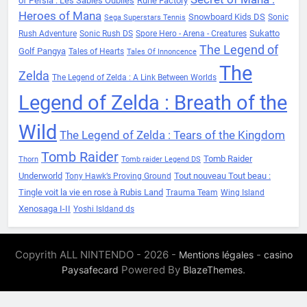
of Persia : Les Sables Oubliés
Rune Factory
Heroes of Mana
Snowboard Kids DS
Sonic
Sega Superstars Tennis
Sukatto
Rush Adventure
Sonic Rush DS
Spore Hero - Arena - Creatures
The Legend of
Golf Pangya
Tales of Hearts
Tales Of Innoncence
The
Zelda
The Legend of Zelda : A Link Between Worlds
Legend of Zelda : Breath of the
Wild
The Legend of Zelda : Tears of the Kingdom
Tomb Raider
Tomb Raider
Thorn
Tomb raider Legend DS
Underworld
Tout nouveau Tout beau :
Tony Hawk’s Proving Ground
Tingle voit la vie en rose à Rubis Land
Trauma Team
Wing Island
Xenosaga I-II
Yoshi Isldand ds
Copyrith ALL NINTENDO - 2026 -
-
Mentions légales
casino
Powered By
.
Paysafecard
BlazeThemes