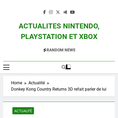
Skip
to
content
ACTUALITES NINTENDO,
PLAYSTATION ET XBOX
Actualité Des Consoles Nintendo Switch, 3DS, Wii U Et Des Jeux Vidéo Mario,
RANDOM NEWS
Zelda, Splatoon, Pokemon Entre Autres
Home
Actualité
Donkey Kong Country Returns 3D refait parler de lui
ACTUALITÉ