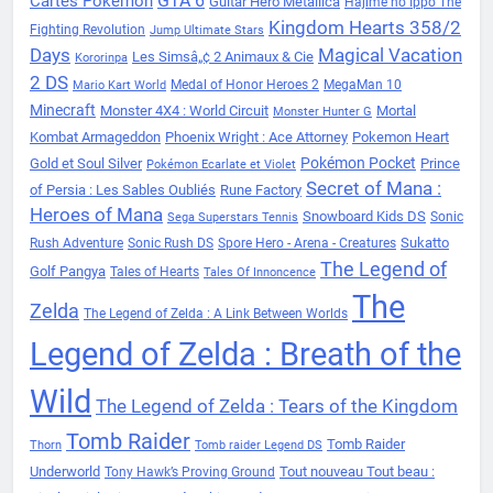
Cartes Pokémon
GTA 6
Guitar Hero Metallica
Hajime no Ippo The
Kingdom Hearts 358/2
Fighting Revolution
Jump Ultimate Stars
Days
Magical Vacation
Les Simsâ„¢ 2 Animaux & Cie
Kororinpa
2 DS
Medal of Honor Heroes 2
MegaMan 10
Mario Kart World
Minecraft
Monster 4X4 : World Circuit
Mortal
Monster Hunter G
Kombat Armageddon
Phoenix Wright : Ace Attorney
Pokemon Heart
Pokémon Pocket
Gold et Soul Silver
Prince
Pokémon Ecarlate et Violet
Secret of Mana :
of Persia : Les Sables Oubliés
Rune Factory
Heroes of Mana
Snowboard Kids DS
Sonic
Sega Superstars Tennis
Sukatto
Rush Adventure
Sonic Rush DS
Spore Hero - Arena - Creatures
The Legend of
Golf Pangya
Tales of Hearts
Tales Of Innoncence
The
Zelda
The Legend of Zelda : A Link Between Worlds
Legend of Zelda : Breath of the
Wild
The Legend of Zelda : Tears of the Kingdom
Tomb Raider
Tomb Raider
Thorn
Tomb raider Legend DS
Underworld
Tout nouveau Tout beau :
Tony Hawk’s Proving Ground