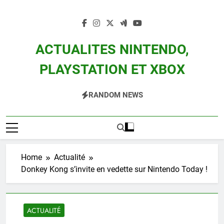
Skip
to
content
ACTUALITES NINTENDO,
PLAYSTATION ET XBOX
Actualité Des Consoles Nintendo Switch, 3DS, Wii U Et Des Jeux Vidéo Mario,
RANDOM NEWS
Zelda, Splatoon, Pokemon Entre Autres
Home
Actualité
Donkey Kong s’invite en vedette sur Nintendo Today !
ACTUALITÉ