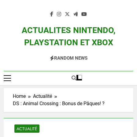
Skip
to
content
ACTUALITES NINTENDO,
PLAYSTATION ET XBOX
Actualité Des Consoles Nintendo Switch, 3DS, Wii U Et Des Jeux Vidéo Mario,
RANDOM NEWS
Zelda, Splatoon, Pokemon Entre Autres
Home
Actualité
DS : Animal Crossing : Bonus de Pâques! ?
ACTUALITÉ