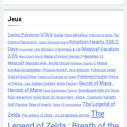
Jeux
Cartes Pokémon
GTA 6
Guitar Hero Metallica
Hajime no Ippo The
Kingdom Hearts 358/2
Fighting Revolution
Jump Ultimate Stars
Days
Magical Vacation
Les Simsâ„¢ 2 Animaux & Cie
Kororinpa
2 DS
Medal of Honor Heroes 2
MegaMan 10
Mario Kart World
Minecraft
Monster 4X4 : World Circuit
Mortal
Monster Hunter G
Kombat Armageddon
Phoenix Wright : Ace Attorney
Pokemon Heart
Pokémon Pocket
Gold et Soul Silver
Prince
Pokémon Ecarlate et Violet
Secret of Mana :
of Persia : Les Sables Oubliés
Rune Factory
Heroes of Mana
Snowboard Kids DS
Sonic
Sega Superstars Tennis
Sukatto
Rush Adventure
Sonic Rush DS
Spore Hero - Arena - Creatures
The Legend of
Golf Pangya
Tales of Hearts
Tales Of Innoncence
The
Zelda
The Legend of Zelda : A Link Between Worlds
Legend of Zelda : Breath of the