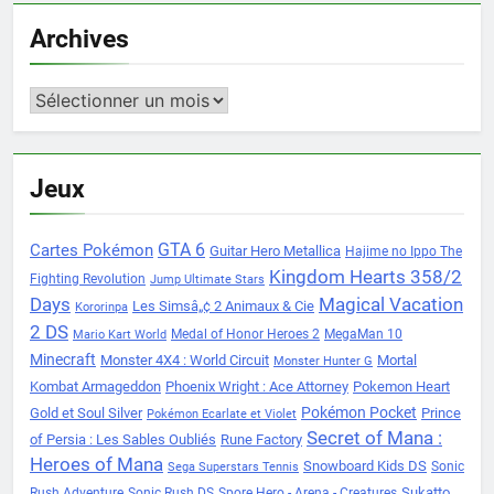
Archives
Archives
Jeux
Cartes Pokémon
GTA 6
Guitar Hero Metallica
Hajime no Ippo The
Kingdom Hearts 358/2
Fighting Revolution
Jump Ultimate Stars
Days
Magical Vacation
Les Simsâ„¢ 2 Animaux & Cie
Kororinpa
2 DS
Medal of Honor Heroes 2
MegaMan 10
Mario Kart World
Minecraft
Monster 4X4 : World Circuit
Mortal
Monster Hunter G
Kombat Armageddon
Phoenix Wright : Ace Attorney
Pokemon Heart
Pokémon Pocket
Gold et Soul Silver
Prince
Pokémon Ecarlate et Violet
Secret of Mana :
of Persia : Les Sables Oubliés
Rune Factory
Heroes of Mana
Snowboard Kids DS
Sonic
Sega Superstars Tennis
Sukatto
Rush Adventure
Sonic Rush DS
Spore Hero - Arena - Creatures