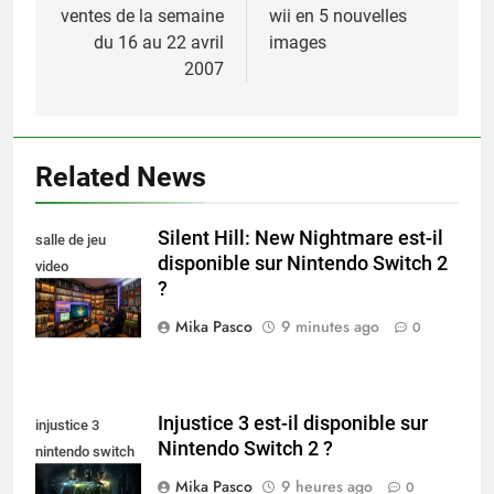
ventes de la semaine
wii en 5 nouvelles
l’article
du 16 au 22 avril
images
2007
Related News
Silent Hill: New Nightmare est-il
salle de jeu
disponible sur Nintendo Switch 2
video
?
collectionneur
Mika Pasco
9 minutes ago
0
Injustice 3 est-il disponible sur
injustice 3
Nintendo Switch 2 ?
nintendo switch
2
Mika Pasco
9 heures ago
0