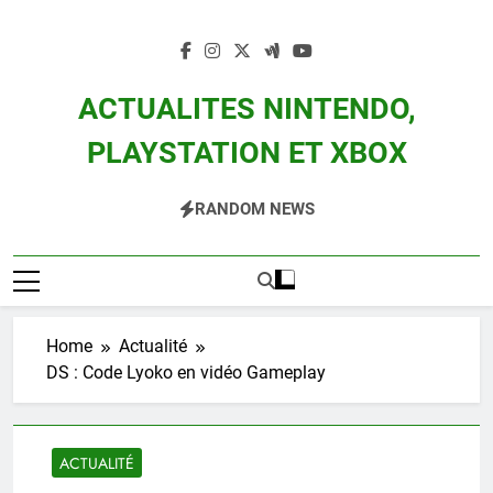
Skip
to
content
ACTUALITES NINTENDO,
PLAYSTATION ET XBOX
Actualité Des Consoles Nintendo Switch, 3DS, Wii U Et Des Jeux Vidéo Mario,
RANDOM NEWS
Zelda, Splatoon, Pokemon Entre Autres
Home
Actualité
DS : Code Lyoko en vidéo Gameplay
ACTUALITÉ