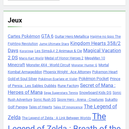
Jeux
Cartes Pokémon
GTA 6
Guitar Hero Metallica
Hajime no Ippo The
Kingdom Hearts 358/2
Fighting Revolution
Jump Ultimate Stars
Days
Magical Vacation
Les Simsâ„¢ 2 Animaux & Cie
Kororinpa
2 DS
Medal of Honor Heroes 2
MegaMan 10
Mario Kart World
Minecraft
Monster 4X4 : World Circuit
Mortal
Monster Hunter G
Kombat Armageddon
Phoenix Wright : Ace Attorney
Pokemon Heart
Pokémon Pocket
Gold et Soul Silver
Prince
Pokémon Ecarlate et Violet
Secret of Mana :
of Persia : Les Sables Oubliés
Rune Factory
Heroes of Mana
Snowboard Kids DS
Sonic
Sega Superstars Tennis
Sukatto
Rush Adventure
Sonic Rush DS
Spore Hero - Arena - Creatures
The Legend of
Golf Pangya
Tales of Hearts
Tales Of Innoncence
The
Zelda
The Legend of Zelda : A Link Between Worlds
Legend of Zelda : Breath of the