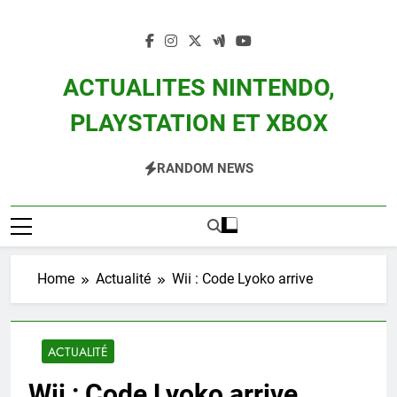
Skip
to
content
ACTUALITES NINTENDO,
PLAYSTATION ET XBOX
Actualité Des Consoles Nintendo Switch, 3DS, Wii U Et Des Jeux Vidéo Mario,
RANDOM NEWS
Zelda, Splatoon, Pokemon Entre Autres
Home
Actualité
Wii : Code Lyoko arrive
ACTUALITÉ
Wii : Code Lyoko arrive