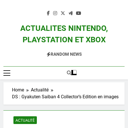
Skip
to
content
ACTUALITES NINTENDO,
PLAYSTATION ET XBOX
Actualité Des Consoles Nintendo Switch, 3DS, Wii U Et Des Jeux Vidéo Mario,
RANDOM NEWS
Zelda, Splatoon, Pokemon Entre Autres
Home
Actualité
DS : Gyakuten Saiban 4 Collector’s Edition en images
ACTUALITÉ