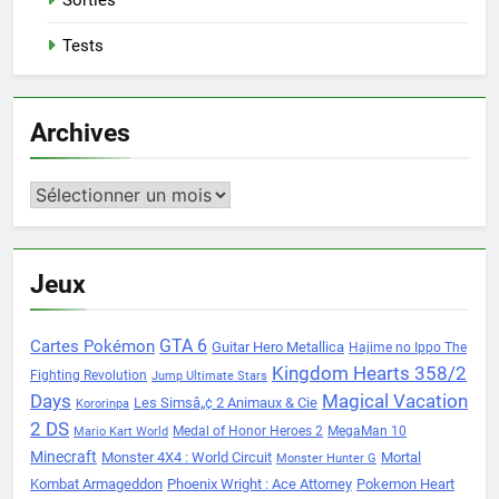
Sorties
Tests
Archives
Archives
Jeux
Cartes Pokémon
GTA 6
Guitar Hero Metallica
Hajime no Ippo The
Kingdom Hearts 358/2
Fighting Revolution
Jump Ultimate Stars
Days
Magical Vacation
Les Simsâ„¢ 2 Animaux & Cie
Kororinpa
2 DS
Medal of Honor Heroes 2
MegaMan 10
Mario Kart World
Minecraft
Monster 4X4 : World Circuit
Mortal
Monster Hunter G
Kombat Armageddon
Phoenix Wright : Ace Attorney
Pokemon Heart