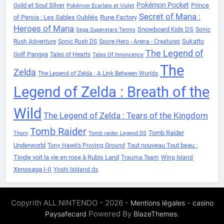
Pokémon Pocket
Gold et Soul Silver
Prince
Pokémon Ecarlate et Violet
Secret of Mana :
of Persia : Les Sables Oubliés
Rune Factory
Heroes of Mana
Snowboard Kids DS
Sonic
Sega Superstars Tennis
Sukatto
Rush Adventure
Sonic Rush DS
Spore Hero - Arena - Creatures
The Legend of
Golf Pangya
Tales of Hearts
Tales Of Innoncence
The
Zelda
The Legend of Zelda : A Link Between Worlds
Legend of Zelda : Breath of the
Wild
The Legend of Zelda : Tears of the Kingdom
Tomb Raider
Tomb Raider
Thorn
Tomb raider Legend DS
Underworld
Tout nouveau Tout beau :
Tony Hawk’s Proving Ground
Tingle voit la vie en rose à Rubis Land
Trauma Team
Wing Island
Xenosaga I-II
Yoshi Isldand ds
Copyrith ALL NINTENDO - 2026 -
-
Mentions légales
casino
Powered By
.
Paysafecard
BlazeThemes