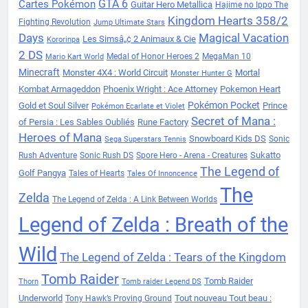
Cartes Pokémon
GTA 6
Guitar Hero Metallica
Hajime no Ippo The
Kingdom Hearts 358/2
Fighting Revolution
Jump Ultimate Stars
Days
Magical Vacation
Les Simsâ„¢ 2 Animaux & Cie
Kororinpa
2 DS
Medal of Honor Heroes 2
MegaMan 10
Mario Kart World
Minecraft
Monster 4X4 : World Circuit
Mortal
Monster Hunter G
Kombat Armageddon
Phoenix Wright : Ace Attorney
Pokemon Heart
Pokémon Pocket
Gold et Soul Silver
Prince
Pokémon Ecarlate et Violet
Secret of Mana :
of Persia : Les Sables Oubliés
Rune Factory
Heroes of Mana
Snowboard Kids DS
Sonic
Sega Superstars Tennis
Sukatto
Rush Adventure
Sonic Rush DS
Spore Hero - Arena - Creatures
The Legend of
Golf Pangya
Tales of Hearts
Tales Of Innoncence
The
Zelda
The Legend of Zelda : A Link Between Worlds
Legend of Zelda : Breath of the
Wild
The Legend of Zelda : Tears of the Kingdom
Tomb Raider
Tomb Raider
Thorn
Tomb raider Legend DS
Underworld
Tout nouveau Tout beau :
Tony Hawk’s Proving Ground