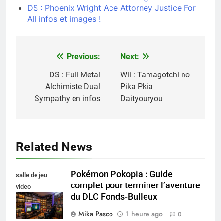
DS : Phoenix Wright Ace Attorney Justice For
All infos et images !
Previous:
Next:
Navigation
de
DS : Full Metal
Wii : Tamagotchi no
Alchimiste Dual
Pika Pkia
l’article
Sympathy en infos
Daityouryou
Related News
Pokémon Pokopia : Guide
salle de jeu
complet pour terminer l’aventure
video
du DLC Fonds-Bulleux
collectionneur
Mika Pasco
1 heure ago
0