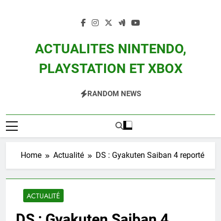
Skip
to
content
ACTUALITES NINTENDO,
PLAYSTATION ET XBOX
Actualité Des Consoles Nintendo Switch, 3DS, Wii U Et Des Jeux Vidéo Mario,
RANDOM NEWS
Zelda, Splatoon, Pokemon Entre Autres
Home
Actualité
DS : Gyakuten Saiban 4 reporté
ACTUALITÉ
DS : Gyakuten Saiban 4