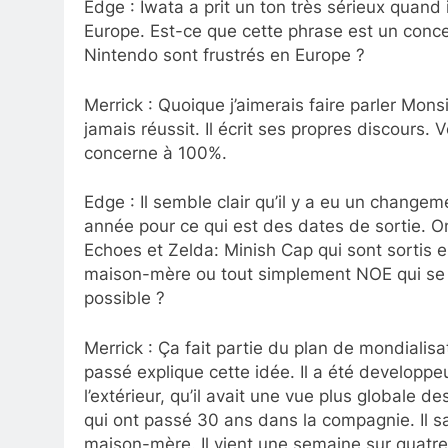
Edge : Iwata a prit un ton très sérieux quand 
Europe. Est-ce que cette phrase est un conce
Nintendo sont frustrés en Europe ?
Merrick : Quoique j’aimerais faire parler Monsie
jamais réussit. Il écrit ses propres discours. 
concerne à 100%.
Edge : Il semble clair qu’il y a eu un change
année pour ce qui est des dates de sortie. O
Echoes et Zelda: Minish Cap qui sont sortis 
maison-mère ou tout simplement NOE qui se ba
possible ?
Merrick : Ça fait partie du plan de mondiali
passé explique cette idée. Il a été developpeu
l’extérieur, qu’il avait une vue plus globale d
qui ont passé 30 ans dans la compagnie. Il sa
maison-mère. Il vient une semaine sur quatre