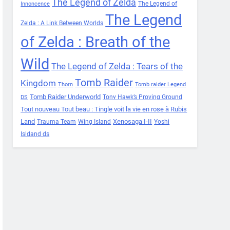
The Legend of Zelda
The Legend of
Innoncence
The Legend
Zelda : A Link Between Worlds
of Zelda : Breath of the
Wild
The Legend of Zelda : Tears of the
Tomb Raider
Kingdom
Thorn
Tomb raider Legend
Tomb Raider Underworld
Tony Hawk’s Proving Ground
DS
Tout nouveau Tout beau : Tingle voit la vie en rose à Rubis
Land
Xenosaga I-II
Trauma Team
Wing Island
Yoshi
Isldand ds