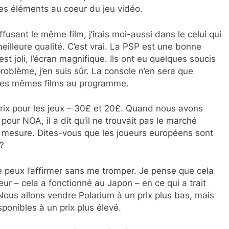
des éléments au coeur du jeu vidéo.
usant le même film, j’irais moi-aussi dans le celui qui
meilleure qualité. C’est vrai. La PSP est une bonne
st joli, l’écran magnifique. Ils ont eu quelques soucis
problème, j’en suis sûr. La console n’en sera que
s les mêmes films au programme.
ix pour les jeux – 30£ et 20£. Quand nous avons
pour NOA, il a dit qu’il ne trouvait pas le marché
e mesure. Dites-vous que les joueurs européens sont
?
e peux l’affirmer sans me tromper. Je pense que cela
r – cela a fonctionné au Japon – en ce qui a trait
Nous allons vendre Polarium à un prix plus bas, mais
sponibles à un prix plus élevé.