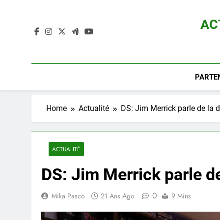
Skip
to
AC
content
Actualité D
PARTE
Home
Actualité
DS: Jim Merrick parle de la d
ACTUALITÉ
DS: Jim Merrick parle de
0
Mika Pasco
21 Ans Ago
9 Mins