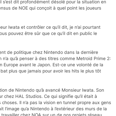
il s’est dit profondément désolé pour la situation en
nsus de NOE qui conçoit à quel point les joueurs
ur Iwata et contrôler ce qu’il dit, je n’ai pourtant
Vous pouvez être sûr que ce qu’il dit en public le
ment de politique chez Nintendo dans la dernière
n n’a qu’à penser à des titres comme Metroid Prime 2:
en Europe avant le Japon. Est-ce une volonté de la
t plus que jamais pour avoir les hits le plus tôt
sation de Nintendo qu’à avancé Monsieur Iwata. Son
r chez HAL Studios. Ce qui signifie qu’il était à
es choses. Il n’a pas la vision en tunnel propre aux gens
it l’image qu’a Nintendo à l’extérieur des murs de la
 travailler chez NOA sur un de nos projets réseau.