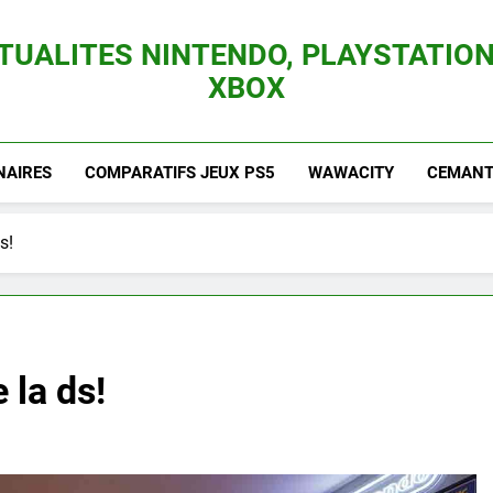
TUALITES NINTENDO, PLAYSTATION
XBOX
es Consoles Nintendo Switch, 3DS, Wii U Et Des Jeux Vidéo Mario, Zelda, Splatoon,
NAIRES
COMPARATIFS JEUX PS5
WAWACITY
CEMANTI
s!
 la ds!