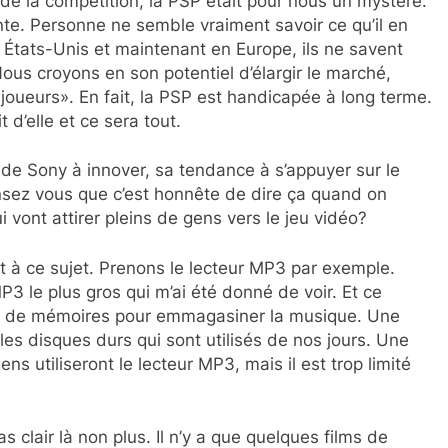
 de la compétition, la PSP était pour nous un mystère.
ente. Personne ne semble vraiment savoir ce qu’il en
 États-Unis et maintenant en Europe, ils ne savent
Nous croyons en son potentiel d’élargir le marché,
«joueurs». En fait, la PSP est handicapée à long terme.
 d’elle et ce sera tout.
 de Sony à innover, sa tendance à s’appuyer sur le
nsez vous que c’est honnête de dire ça quand on
vont attirer pleins de gens vers le jeu vidéo?
ent à ce sujet. Prenons le lecteur MP3 par exemple.
3 le plus gros qui m’ai été donné de voir. Et ce
tes de mémoires pour emmagasiner la musique. Une
les disques durs qui sont utilisés de nos jours. Une
ns utiliseront le lecteur MP3, mais il est trop limité
as clair là non plus. Il n’y a que quelques films de