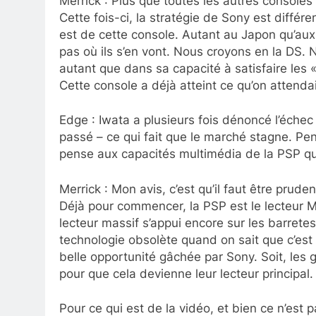
Merrick : Plus que toutes les autres consoles
Cette fois-ci, la stratégie de Sony est différ
est de cette console. Autant au Japon qu’aux
pas où ils s’en vont. Nous croyons en la DS. 
autant que dans sa capacité à satisfaire les 
Cette console a déjà atteint ce qu’on attendait
Edge : Iwata a plusieurs fois dénoncé l’échec
passé – ce qui fait que le marché stagne. Pe
pense aux capacités multimédia de la PSP qui 
Merrick : Mon avis, c’est qu’il faut être prud
Déjà pour commencer, la PSP est le lecteur MP
lecteur massif s’appui encore sur les barre
technologie obsolète quand on sait que c’est 
belle opportunité gâchée par Sony. Soit, les ge
pour que cela devienne leur lecteur principal.
Pour ce qui est de la vidéo, et bien ce n’est p