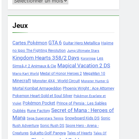
Archives
Jeux
Cartes Pokémon
GTA 6
Guitar Hero Metallica
Hajime
no Ippo The Fighting Revolution
Jump Ultimate Stars
Kingdom Hearts 358/2 Days
Les
Kororinpa
Magical Vacation 2 DS
Simsâ„¢ 2 Animaux & Cie
Medal of Honor Heroes 2
MegaMan 10
Mario Kart World
Minecraft
Monster 4X4 : World Circuit
Monster Hunter G
Mortal Kombat Armageddon
Phoenix Wright : Ace Attorney
Pokemon Heart Gold et Soul Silver
Pokémon Ecarlate et
Pokémon Pocket
Prince of Persia : Les Sables
Violet
Secret of Mana : Heroes of
Oubliés
Rune Factory
Mana
Snowboard Kids DS
Sonic
Sega Superstars Tennis
Rush Adventure
Sonic Rush DS
Spore Hero - Arena -
Sukatto Golf Pangya
Creatures
Tales of Hearts
Tales Of