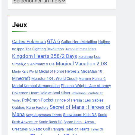
Archives
Jeux
Cartes Pokémon
GTA 6
Guitar Hero Metallica
Hajime
no Ippo The Fighting Revolution
Jump Ultimate Stars
Kingdom Hearts 358/2 Days
Les
Kororinpa
Magical Vacation 2 DS
Simsâ„¢ 2 Animaux & Cie
Medal of Honor Heroes 2
MegaMan 10
Mario Kart World
Minecraft
Monster 4X4 : World Circuit
Monster Hunter G
Mortal Kombat Armageddon
Phoenix Wright : Ace Attorney
Pokemon Heart Gold et Soul Silver
Pokémon Ecarlate et
Pokémon Pocket
Prince of Persia : Les Sables
Violet
Secret of Mana : Heroes of
Oubliés
Rune Factory
Mana
Snowboard Kids DS
Sonic
Sega Superstars Tennis
Rush Adventure
Sonic Rush DS
Spore Hero - Arena -
Sukatto Golf Pangya
Creatures
Tales of Hearts
Tales Of