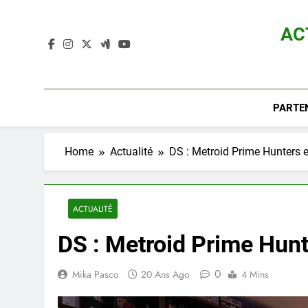
Skip
to
AC
content
Actualité D
PARTE
Home
Actualité
DS : Metroid Prime Hunters
ACTUALITÉ
DS : Metroid Prime Hu
0
Mika Pasco
20 Ans Ago
4 Mins