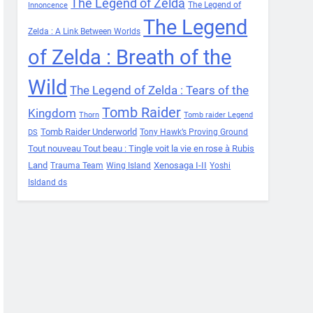
The Legend of Zelda
The Legend of
Innoncence
The Legend
Zelda : A Link Between Worlds
of Zelda : Breath of the
Wild
The Legend of Zelda : Tears of the
Tomb Raider
Kingdom
Thorn
Tomb raider Legend
Tomb Raider Underworld
Tony Hawk’s Proving Ground
DS
Tout nouveau Tout beau : Tingle voit la vie en rose à Rubis
Land
Xenosaga I-II
Trauma Team
Wing Island
Yoshi
Isldand ds