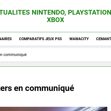
TUALITES NINTENDO, PLAYSTATION
XBOX
es Consoles Nintendo Switch, 3DS, Wii U Et Des Jeux Vidéo Mario, Zelda, Splatoon,
NAIRES
COMPARATIFS JEUX PS5
WAWACITY
CEMANTI
 en communiqué
nters en communiqué