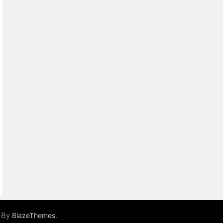
 By
.
BlazeThemes