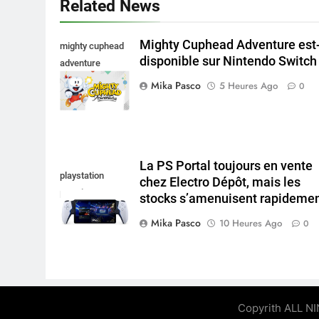
Related News
Mighty Cuphead Adventure est-
mighty cuphead
disponible sur Nintendo Switch 
adventure
nintendo switch
Mika Pasco
5 Heures Ago
0
La PS Portal toujours en vente
playstation
chez Electro Dépôt, mais les
portal pro
stocks s’amenuisent rapideme
Mika Pasco
10 Heures Ago
0
Copyrith ALL N