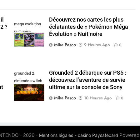
il
Découvrez nos cartes les plus
mega evolution
2 ?
éclatantes de « Pokémon Méga
nuit noire
Évolution » Nuit noire
Mika Pasco
9 Heures Ago
0
Grounded 2 débarque sur PS5 :
grounded 2
découvrez l’aventure de survie
nintendo switch
nt
ultime sur la console de Sony
2
Mika Pasco
10 Heures Ago
0
INTENDO - 2026 -
-
Powered
Mentions légales
casino Paysafecard