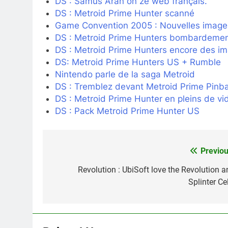
DS : Samus Aran on ze web français.
DS : Metroid Prime Hunter scanné
Game Convention 2005 : Nouvelles image
DS : Metroid Prime Hunters bombardemen
DS : Metroid Prime Hunters encore des i
DS: Metroid Prime Hunters US + Rumble
Nintendo parle de la saga Metroid
DS : Tremblez devant Metroid Prime Pinba
DS : Metroid Prime Hunter en pleins de vi
DS : Pack Metroid Prime Hunter US
Previou
Navigation
de
Revolution : UbiSoft love the Revolution a
Splinter Cel
l’article