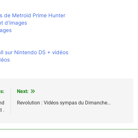
s de Metroid Prime Hunter
t d'images
mages
ll sur Nintendo DS + vidéos
déos
s:
Next:
nd
Revolution : Vidéos sympas du Dimanche…
l .