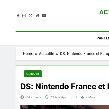
Skip
to
AC
content
Actualité D
PARTE
Home
Actualité
DS: Nintendo France et Eur
ACTUALITÉ
DS: Nintendo France e
0
Mika Pasco
20 Ans Ago
2 Mins