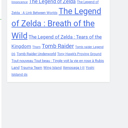
The Legend of Zelda
The Legend of
Innoncence
The Legend
Zelda : A Link Between Worlds
of Zelda : Breath of the
Wild
The Legend of Zelda : Tears of the
Tomb Raider
Kingdom
Thorn
Tomb raider Legend
Tomb Raider Underworld
Tony Hawk’s Proving Ground
DS
Tout nouveau Tout beau : Tingle voit la vie en rose à Rubis
Land
Xenosaga I-II
Trauma Team
Wing Island
Yoshi
Isldand ds