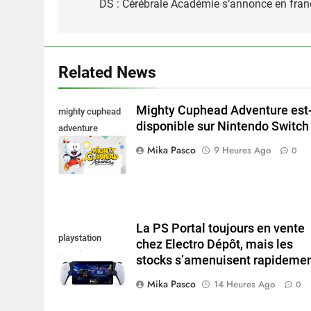
de
DS : Cérébrale Académie s’annonce en fran
l’article
Related News
Mighty Cuphead Adventure est-
mighty cuphead
disponible sur Nintendo Switch 
adventure
nintendo switch
Mika Pasco
9 Heures Ago
0
La PS Portal toujours en vente
playstation
chez Electro Dépôt, mais les
portal pro
stocks s’amenuisent rapideme
Mika Pasco
14 Heures Ago
0