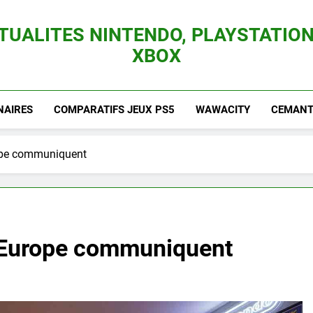
TUALITES NINTENDO, PLAYSTATION
XBOX
es Consoles Nintendo Switch, 3DS, Wii U Et Des Jeux Vidéo Mario, Zelda, Splatoon,
NAIRES
COMPARATIFS JEUX PS5
WAWACITY
CEMANTI
ope communiquent
t Europe communiquent