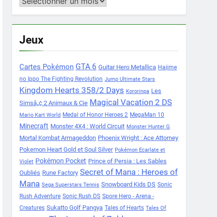
Archives
Jeux
Cartes Pokémon
GTA 6
Guitar Hero Metallica
Hajime
no Ippo The Fighting Revolution
Jump Ultimate Stars
Kingdom Hearts 358/2 Days
Les
Kororinpa
Magical Vacation 2 DS
Simsâ„¢ 2 Animaux & Cie
Medal of Honor Heroes 2
MegaMan 10
Mario Kart World
Minecraft
Monster 4X4 : World Circuit
Monster Hunter G
Mortal Kombat Armageddon
Phoenix Wright : Ace Attorney
Pokemon Heart Gold et Soul Silver
Pokémon Ecarlate et
Pokémon Pocket
Prince of Persia : Les Sables
Violet
Secret of Mana : Heroes of
Oubliés
Rune Factory
Mana
Snowboard Kids DS
Sonic
Sega Superstars Tennis
Rush Adventure
Sonic Rush DS
Spore Hero - Arena -
Sukatto Golf Pangya
Creatures
Tales of Hearts
Tales Of