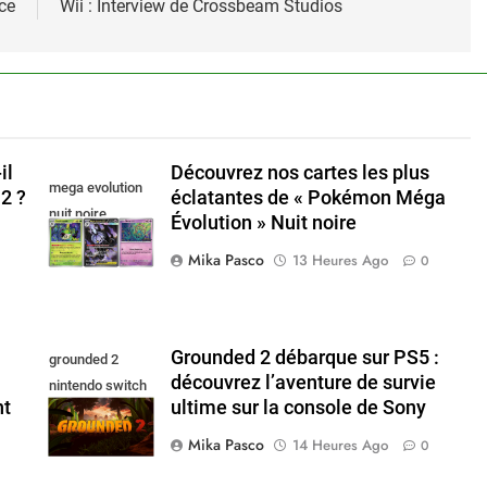
ce
Wii : Interview de Crossbeam Studios
il
Découvrez nos cartes les plus
mega evolution
2 ?
éclatantes de « Pokémon Méga
nuit noire
Évolution » Nuit noire
Mika Pasco
13 Heures Ago
0
Grounded 2 débarque sur PS5 :
grounded 2
découvrez l’aventure de survie
nintendo switch
nt
ultime sur la console de Sony
2
Mika Pasco
14 Heures Ago
0