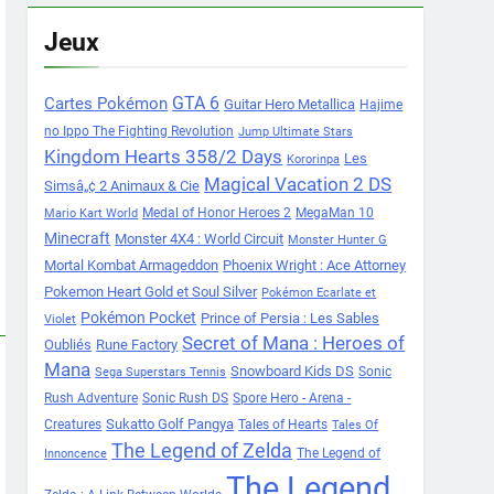
Jeux
Cartes Pokémon
GTA 6
Guitar Hero Metallica
Hajime
no Ippo The Fighting Revolution
Jump Ultimate Stars
Kingdom Hearts 358/2 Days
Les
Kororinpa
Magical Vacation 2 DS
Simsâ„¢ 2 Animaux & Cie
Medal of Honor Heroes 2
MegaMan 10
Mario Kart World
Minecraft
Monster 4X4 : World Circuit
Monster Hunter G
Mortal Kombat Armageddon
Phoenix Wright : Ace Attorney
Pokemon Heart Gold et Soul Silver
Pokémon Ecarlate et
Pokémon Pocket
Prince of Persia : Les Sables
Violet
Secret of Mana : Heroes of
Oubliés
Rune Factory
Mana
Snowboard Kids DS
Sonic
Sega Superstars Tennis
Rush Adventure
Sonic Rush DS
Spore Hero - Arena -
Sukatto Golf Pangya
Creatures
Tales of Hearts
Tales Of
The Legend of Zelda
The Legend of
Innoncence
The Legend