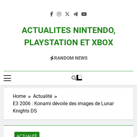
Skip
to
content
ACTUALITES NINTENDO,
PLAYSTATION ET XBOX
Actualité Des Consoles Nintendo Switch, 3DS, Wii U Et Des Jeux Vidéo Mario,
RANDOM NEWS
Zelda, Splatoon, Pokemon Entre Autres
Home
Actualité
E3 2006 : Konami dévoile des images de Lunar
Knights DS
ACTUALITÉ