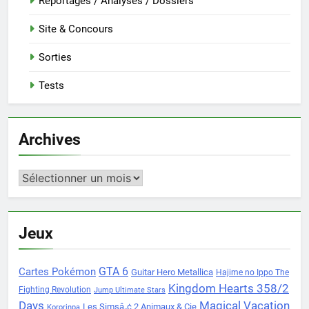
Reportages / Analyses / Dossiers
Site & Concours
Sorties
Tests
Archives
Archives
Jeux
Cartes Pokémon
GTA 6
Guitar Hero Metallica
Hajime no Ippo The
Kingdom Hearts 358/2
Fighting Revolution
Jump Ultimate Stars
Days
Magical Vacation
Les Simsâ„¢ 2 Animaux & Cie
Kororinpa