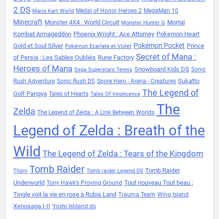
2 DS
Medal of Honor Heroes 2
MegaMan 10
Mario Kart World
Minecraft
Monster 4X4 : World Circuit
Mortal
Monster Hunter G
Kombat Armageddon
Phoenix Wright : Ace Attorney
Pokemon Heart
Pokémon Pocket
Gold et Soul Silver
Prince
Pokémon Ecarlate et Violet
Secret of Mana :
of Persia : Les Sables Oubliés
Rune Factory
Heroes of Mana
Snowboard Kids DS
Sonic
Sega Superstars Tennis
Sukatto
Rush Adventure
Sonic Rush DS
Spore Hero - Arena - Creatures
The Legend of
Golf Pangya
Tales of Hearts
Tales Of Innoncence
The
Zelda
The Legend of Zelda : A Link Between Worlds
Legend of Zelda : Breath of the
Wild
The Legend of Zelda : Tears of the Kingdom
Tomb Raider
Tomb Raider
Thorn
Tomb raider Legend DS
Underworld
Tout nouveau Tout beau :
Tony Hawk’s Proving Ground
Tingle voit la vie en rose à Rubis Land
Trauma Team
Wing Island
Xenosaga I-II
Yoshi Isldand ds