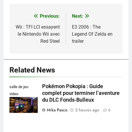
Previous:
Next:
Navigation
de
Wii : TFI LCI essayent
E3 2006 : The
le Nintendo Wii avec
Legend Of Zelda en
l’article
Red Steel
trailer
Related News
Pokémon Pokopia : Guide
salle de jeu
complet pour terminer l’aventure
video
du DLC Fonds-Bulleux
collectionneur
Mika Pasco
2 heures ago
0