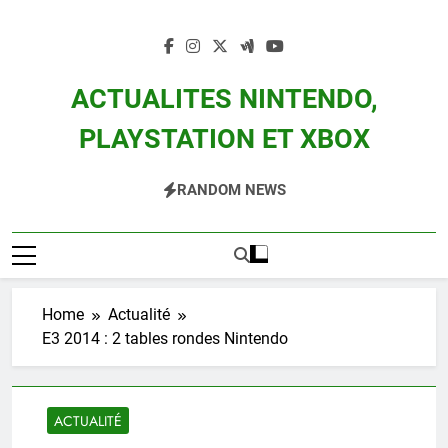
Skip
to
content
ACTUALITES NINTENDO,
PLAYSTATION ET XBOX
Actualité Des Consoles Nintendo Switch, 3DS, Wii U Et Des Jeux Vidéo Mario,
RANDOM NEWS
Zelda, Splatoon, Pokemon Entre Autres
Home
Actualité
E3 2014 : 2 tables rondes Nintendo
ACTUALITÉ