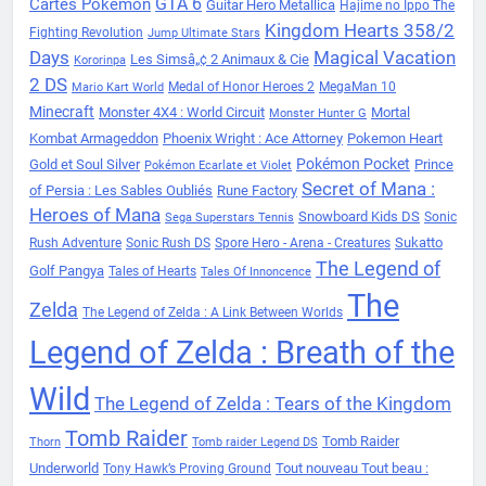
Cartes Pokémon
GTA 6
Guitar Hero Metallica
Hajime no Ippo The
Kingdom Hearts 358/2
Fighting Revolution
Jump Ultimate Stars
Days
Magical Vacation
Les Simsâ„¢ 2 Animaux & Cie
Kororinpa
2 DS
Medal of Honor Heroes 2
MegaMan 10
Mario Kart World
Minecraft
Monster 4X4 : World Circuit
Mortal
Monster Hunter G
Kombat Armageddon
Phoenix Wright : Ace Attorney
Pokemon Heart
Pokémon Pocket
Gold et Soul Silver
Prince
Pokémon Ecarlate et Violet
Secret of Mana :
of Persia : Les Sables Oubliés
Rune Factory
Heroes of Mana
Snowboard Kids DS
Sonic
Sega Superstars Tennis
Sukatto
Rush Adventure
Sonic Rush DS
Spore Hero - Arena - Creatures
The Legend of
Golf Pangya
Tales of Hearts
Tales Of Innoncence
The
Zelda
The Legend of Zelda : A Link Between Worlds
Legend of Zelda : Breath of the
Wild
The Legend of Zelda : Tears of the Kingdom
Tomb Raider
Tomb Raider
Thorn
Tomb raider Legend DS
Underworld
Tout nouveau Tout beau :
Tony Hawk’s Proving Ground