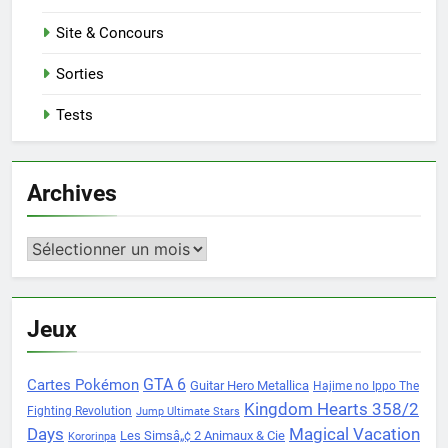
Site & Concours
Sorties
Tests
Archives
Archives
Jeux
Cartes Pokémon
GTA 6
Guitar Hero Metallica
Hajime no Ippo The
Kingdom Hearts 358/2
Fighting Revolution
Jump Ultimate Stars
Days
Magical Vacation
Les Simsâ„¢ 2 Animaux & Cie
Kororinpa