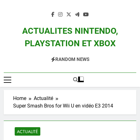
Skip
to
content
ACTUALITES NINTENDO,
PLAYSTATION ET XBOX
Actualité Des Consoles Nintendo Switch, 3DS, Wii U Et Des Jeux Vidéo Mario,
RANDOM NEWS
Zelda, Splatoon, Pokemon Entre Autres
Home
Actualité
Super Smash Bros for Wii U en vidéo E3 2014
ACTUALITÉ