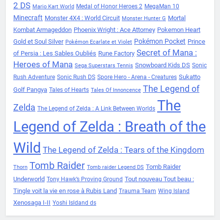
2 DS
Medal of Honor Heroes 2
MegaMan 10
Mario Kart World
Minecraft
Monster 4X4 : World Circuit
Mortal
Monster Hunter G
Kombat Armageddon
Phoenix Wright : Ace Attorney
Pokemon Heart
Pokémon Pocket
Gold et Soul Silver
Prince
Pokémon Ecarlate et Violet
Secret of Mana :
of Persia : Les Sables Oubliés
Rune Factory
Heroes of Mana
Snowboard Kids DS
Sonic
Sega Superstars Tennis
Sukatto
Rush Adventure
Sonic Rush DS
Spore Hero - Arena - Creatures
The Legend of
Golf Pangya
Tales of Hearts
Tales Of Innoncence
The
Zelda
The Legend of Zelda : A Link Between Worlds
Legend of Zelda : Breath of the
Wild
The Legend of Zelda : Tears of the Kingdom
Tomb Raider
Tomb Raider
Thorn
Tomb raider Legend DS
Underworld
Tout nouveau Tout beau :
Tony Hawk’s Proving Ground
Tingle voit la vie en rose à Rubis Land
Trauma Team
Wing Island
Xenosaga I-II
Yoshi Isldand ds