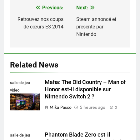
Previous:
Next:
Navigation
de
Retrouvez nos coups
Steam annoncé et
de cœurs E3 2014
présenté par
l’article
Nintendo
Related News
Mafia: The Old Country – Man of
salle de jeu
Honor est-il disponible sur
video
Nintendo Switch 2 ?
collectionneur
Mika Pasco
5 heures ago
0
Phantom Blade Zero est-il
salle de jeu