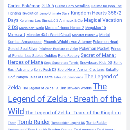
Cartes Pokémon
GTA 6
Guitar Hero Metallica
Hajime no Ippo The
Kingdom Hearts 358/2
Fighting Revolution
Jump Ultimate Stars
Days
Magical Vacation
Les Simsâ„¢ 2 Animaux & Cie
Kororinpa
2 DS
Medal of Honor Heroes 2
MegaMan 10
Mario Kart World
Minecraft
Monster 4X4 : World Circuit
Mortal
Monster Hunter G
Kombat Armageddon
Phoenix Wright : Ace Attorney
Pokemon Heart
Pokémon Pocket
Gold et Soul Silver
Prince
Pokémon Ecarlate et Violet
Secret of Mana :
of Persia : Les Sables Oubliés
Rune Factory
Heroes of Mana
Snowboard Kids DS
Sonic
Sega Superstars Tennis
Sukatto
Rush Adventure
Sonic Rush DS
Spore Hero - Arena - Creatures
The Legend of
Golf Pangya
Tales of Hearts
Tales Of Innoncence
The
Zelda
The Legend of Zelda : A Link Between Worlds
Legend of Zelda : Breath of the
Wild
The Legend of Zelda : Tears of the Kingdom
Tomb Raider
Tomb Raider
Thorn
Tomb raider Legend DS
Underworld
Tout nouveau Tout beau :
Tony Hawk’s Proving Ground