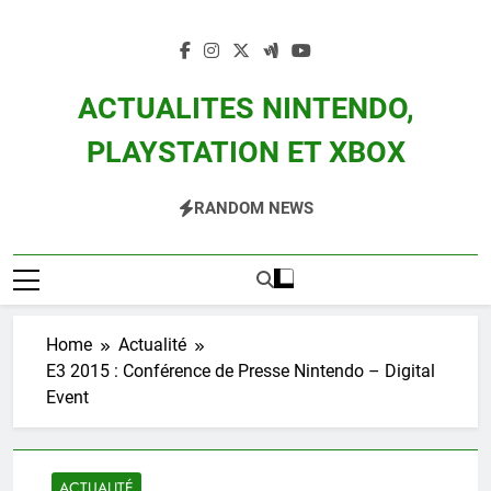
Skip
to
content
ACTUALITES NINTENDO,
PLAYSTATION ET XBOX
Actualité Des Consoles Nintendo Switch, 3DS, Wii U Et Des Jeux Vidéo Mario,
RANDOM NEWS
Zelda, Splatoon, Pokemon Entre Autres
Home
Actualité
E3 2015 : Conférence de Presse Nintendo – Digital
Event
ACTUALITÉ