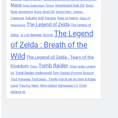
Mana
Snowboard Kids DS
Sonic
Sega Superstars Tennis
Rush Adventure
Sonic Rush DS
Spore Hero - Arena -
Sukatto Golf Pangya
Creatures
Tales of Hearts
Tales Of
The Legend of Zelda
The Legend of
Innoncence
The Legend
Zelda : A Link Between Worlds
of Zelda : Breath of the
Wild
The Legend of Zelda : Tears of the
Tomb Raider
Kingdom
Thorn
Tomb raider Legend
Tomb Raider Underworld
Tony Hawk’s Proving Ground
DS
Tout nouveau Tout beau : Tingle voit la vie en rose à Rubis
Land
Xenosaga I-II
Trauma Team
Wing Island
Yoshi
Isldand ds