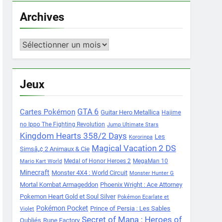
Archives
Archives
Jeux
Cartes Pokémon
GTA 6
Guitar Hero Metallica
Hajime
no Ippo The Fighting Revolution
Jump Ultimate Stars
Kingdom Hearts 358/2 Days
Les
Kororinpa
Magical Vacation 2 DS
Simsâ„¢ 2 Animaux & Cie
Medal of Honor Heroes 2
MegaMan 10
Mario Kart World
Minecraft
Monster 4X4 : World Circuit
Monster Hunter G
Mortal Kombat Armageddon
Phoenix Wright : Ace Attorney
Pokemon Heart Gold et Soul Silver
Pokémon Ecarlate et
Pokémon Pocket
Prince of Persia : Les Sables
Violet
Secret of Mana : Heroes of
Oubliés
Rune Factory