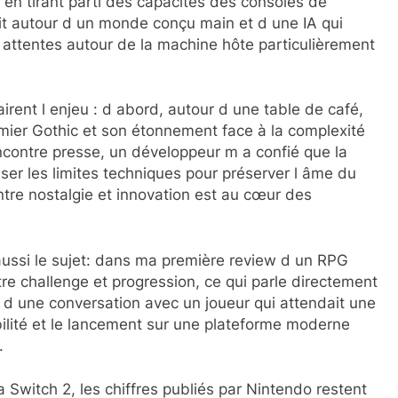
t en tirant parti des capacités des consoles de
ait autour d un monde conçu main et d une IA qui
s attentes autour de la machine hôte particulièrement
irent l enjeu : d abord, autour d une table de café,
mier Gothic et son étonnement face à la complexité
ncontre presse, un développeur m a confié que la
ser les limites techniques pour préserver l âme du
ntre nostalgie et innovation est au cœur des
ssi le sujet: dans ma première review d un RPG
ntre challenge et progression, ce qui parle directement
s d une conversation avec un joueur qui attendait une
ibilité et le lancement sur une plateforme moderne
.
a Switch 2, les chiffres publiés par Nintendo restent