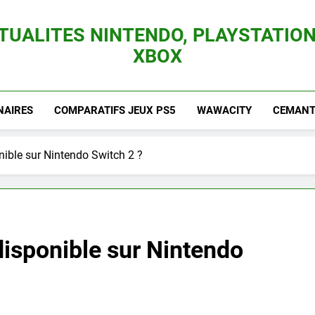
TUALITES NINTENDO, PLAYSTATION
XBOX
es Consoles Nintendo Switch, 3DS, Wii U Et Des Jeux Vidéo Mario, Zelda, Splatoon,
NAIRES
COMPARATIFS JEUX PS5
WAWACITY
CEMANTI
nible sur Nintendo Switch 2 ?
disponible sur Nintendo