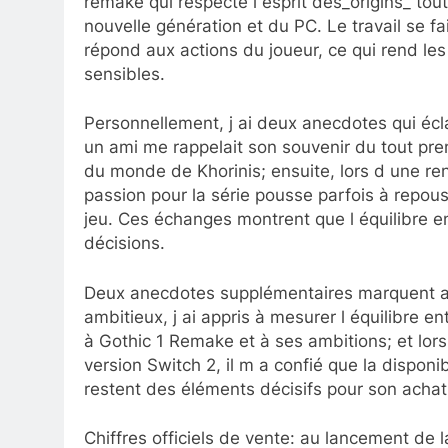
remake qui respecte l esprit des_origins_ tou
nouvelle génération et du PC. Le travail se f
répond aux actions du joueur, ce qui rend le
sensibles.
Personnellement, j ai deux anecdotes qui écla
un ami me rappelait son souvenir du tout pre
du monde de Khorinis; ensuite, lors d une re
passion pour la série pousse parfois à repous
jeu. Ces échanges montrent que l équilibre e
décisions.
Deux anecdotes supplémentaires marquent au
ambitieux, j ai appris à mesurer l équilibre e
à Gothic 1 Remake et à ses ambitions; et lor
version Switch 2, il m a confié que la dispon
restent des éléments décisifs pour son achat
Chiffres officiels de vente: au lancement de l