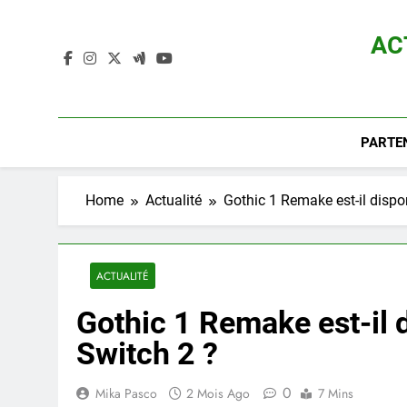
Skip
to
AC
content
Actualité D
PARTE
Home
Actualité
Gothic 1 Remake est-il dispo
ACTUALITÉ
Gothic 1 Remake est-il 
Switch 2 ?
0
Mika Pasco
2 Mois Ago
7 Mins