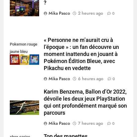
?
collectionneur
Mika Pasco
2 heures ago
0
« Personne ne m’aurait cru à
Pokemon rouge
l’époque » : un fan découvre un
jaune bleu
moment inattendu en jouant à
Pokémon Édition Bleue, avec
Pikachu en vedette
Mika Pasco
6 heures ago
0
Karim Benzema, Ballon d’Or 2022,
dévoile les deux jeux PlayStation
qui ont profondément marqué son
parcours
Mika Pasco
7 heures ago
0
Top des manettes
xbox series