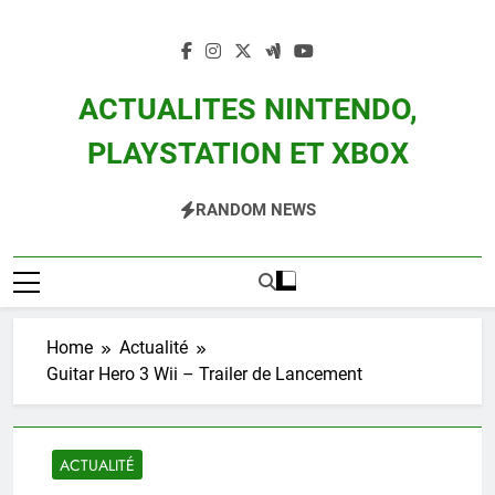
Skip
to
content
ACTUALITES NINTENDO,
PLAYSTATION ET XBOX
Actualité Des Consoles Nintendo Switch, 3DS, Wii U Et Des Jeux Vidéo Mario,
RANDOM NEWS
Zelda, Splatoon, Pokemon Entre Autres
Home
Actualité
Guitar Hero 3 Wii – Trailer de Lancement
ACTUALITÉ