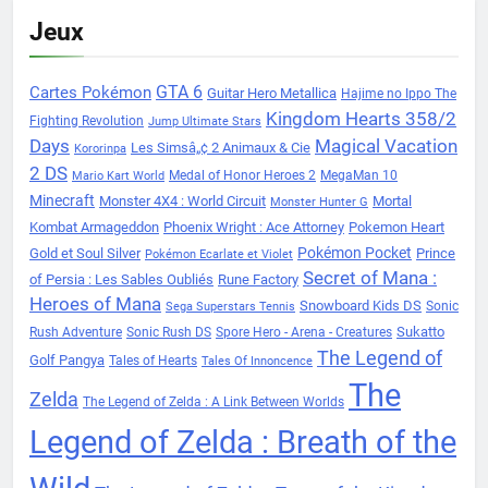
Jeux
Cartes Pokémon
GTA 6
Guitar Hero Metallica
Hajime no Ippo The
Kingdom Hearts 358/2
Fighting Revolution
Jump Ultimate Stars
Days
Magical Vacation
Les Simsâ„¢ 2 Animaux & Cie
Kororinpa
2 DS
Medal of Honor Heroes 2
MegaMan 10
Mario Kart World
Minecraft
Monster 4X4 : World Circuit
Mortal
Monster Hunter G
Kombat Armageddon
Phoenix Wright : Ace Attorney
Pokemon Heart
Pokémon Pocket
Gold et Soul Silver
Prince
Pokémon Ecarlate et Violet
Secret of Mana :
of Persia : Les Sables Oubliés
Rune Factory
Heroes of Mana
Snowboard Kids DS
Sonic
Sega Superstars Tennis
Sukatto
Rush Adventure
Sonic Rush DS
Spore Hero - Arena - Creatures
The Legend of
Golf Pangya
Tales of Hearts
Tales Of Innoncence
The
Zelda
The Legend of Zelda : A Link Between Worlds
Legend of Zelda : Breath of the