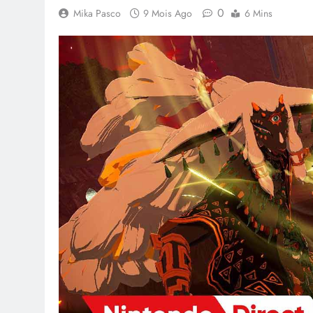
0
Mika Pasco
9 Mois Ago
6 Mins