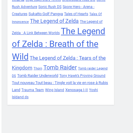
Rush Adventure
Sonic Rush DS
Spore Hero - Arena -
Sukatto Golf Pangya
Creatures
Tales of Hearts
Tales Of
The Legend of Zelda
The Legend of
Innoncence
The Legend
Zelda : A Link Between Worlds
of Zelda : Breath of the
Wild
The Legend of Zelda : Tears of the
Tomb Raider
Kingdom
Thorn
Tomb raider Legend
Tomb Raider Underworld
Tony Hawk’s Proving Ground
DS
Tout nouveau Tout beau : Tingle voit la vie en rose à Rubis
Land
Xenosaga I-II
Trauma Team
Wing Island
Yoshi
Isldand ds