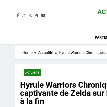
Skip
to
AC
content
Actualité D
PARTE
Home
Actualité
Hyrule Warriors Chroniques d
ACTUALITÉ
Hyrule Warriors Chroniq
captivante de Zelda sur
à la fin