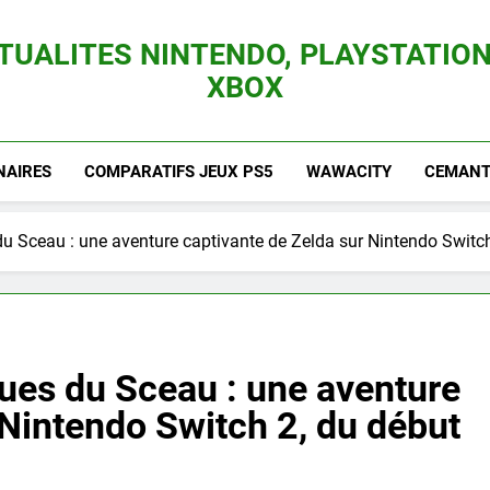
TUALITES NINTENDO, PLAYSTATION
XBOX
es Consoles Nintendo Switch, 3DS, Wii U Et Des Jeux Vidéo Mario, Zelda, Splatoon,
NAIRES
COMPARATIFS JEUX PS5
WAWACITY
CEMANTI
u Sceau : une aventure captivante de Zelda sur Nintendo Switch 
ues du Sceau : une aventure
 Nintendo Switch 2, du début