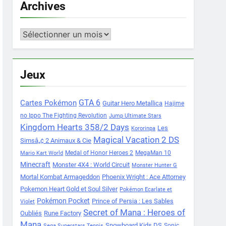
Archives
Archives
Jeux
Cartes Pokémon
GTA 6
Guitar Hero Metallica
Hajime
no Ippo The Fighting Revolution
Jump Ultimate Stars
Kingdom Hearts 358/2 Days
Les
Kororinpa
Magical Vacation 2 DS
Simsâ„¢ 2 Animaux & Cie
Medal of Honor Heroes 2
MegaMan 10
Mario Kart World
Minecraft
Monster 4X4 : World Circuit
Monster Hunter G
Mortal Kombat Armageddon
Phoenix Wright : Ace Attorney
Pokemon Heart Gold et Soul Silver
Pokémon Ecarlate et
Pokémon Pocket
Prince of Persia : Les Sables
Violet
Secret of Mana : Heroes of
Oubliés
Rune Factory
Mana
Snowboard Kids DS
Sonic
Sega Superstars Tennis