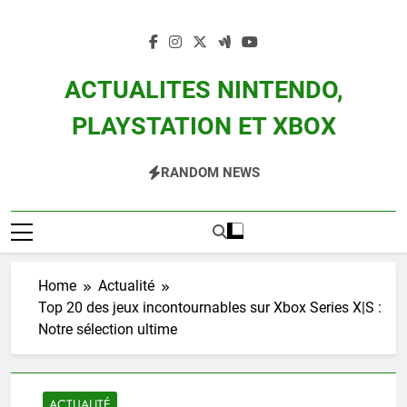
Skip
to
content
ACTUALITES NINTENDO,
PLAYSTATION ET XBOX
Actualité Des Consoles Nintendo Switch, 3DS, Wii U Et Des Jeux Vidéo Mario,
RANDOM NEWS
Zelda, Splatoon, Pokemon Entre Autres
Home
Actualité
Top 20 des jeux incontournables sur Xbox Series X|S :
Notre sélection ultime
ACTUALITÉ