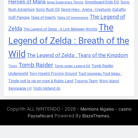
Heroes of Mana
Snowboard Kids DS
Sonic
Sega Superstars Tennis
Sukatto
Rush Adventure
Sonic Rush DS
Spore Hero - Arena - Creatures
The Legend of
Golf Pangya
Tales of Hearts
Tales Of Innoncence
The
Zelda
The Legend of Zelda : A Link Between Worlds
Legend of Zelda : Breath of the
Wild
The Legend of Zelda : Tears of the Kingdom
Tomb Raider
Tomb Raider
Thorn
Tomb raider Legend DS
Underworld
Tout nouveau Tout beau :
Tony Hawk’s Proving Ground
Tingle voit la vie en rose à Rubis Land
Trauma Team
Wing Island
Xenosaga I-II
Yoshi Isldand ds
Copyrith ALL NINTENDO - 2026 -
-
Mentions légales
casino
Powered By
.
Paysafecard
BlazeThemes