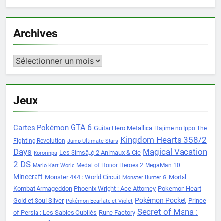
Archives
Archives
Jeux
Cartes Pokémon
GTA 6
Guitar Hero Metallica
Hajime no Ippo The
Kingdom Hearts 358/2
Fighting Revolution
Jump Ultimate Stars
Days
Magical Vacation
Les Simsâ„¢ 2 Animaux & Cie
Kororinpa
2 DS
Medal of Honor Heroes 2
MegaMan 10
Mario Kart World
Minecraft
Monster 4X4 : World Circuit
Mortal
Monster Hunter G
Kombat Armageddon
Phoenix Wright : Ace Attorney
Pokemon Heart
Pokémon Pocket
Gold et Soul Silver
Prince
Pokémon Ecarlate et Violet
Secret of Mana :
of Persia : Les Sables Oubliés
Rune Factory