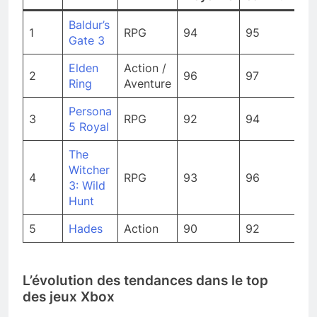
Baldur’s
1
RPG
94
95
Gate 3
Elden
Action /
2
96
97
Ring
Aventure
Persona
3
RPG
92
94
5 Royal
The
Witcher
4
RPG
93
96
3: Wild
Hunt
5
Hades
Action
90
92
L’évolution des tendances dans le top
des jeux Xbox